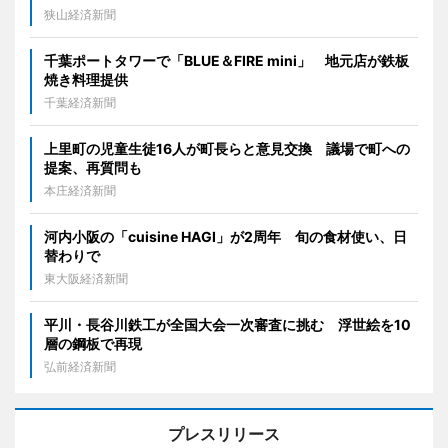
狭山経済新聞
千葉ポートタワーで「BLUE＆FIRE mini」 地元店が鉄板
焼き料理提供
千葉経済新聞
上里町の児童生徒16人が町長らと意見交換 議場で町への
提案、再質問も
本庄経済新聞
河内小阪の「cuisine HAGI」が2周年 旬の食材使い、日
替わりで
東大阪経済新聞
平川・長谷川鉄工が全国大会一次審査に挑む 浮世絵を10
層の鋼板で再現
弘前経済新聞
プレスリリース