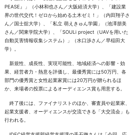
PEASE』」（小林和也さん／大阪経済大学）、「建設業
界の世代交代！ゼロから始める土木ゼミ！」（内田翔子さ
ん／国士舘大学）、「私立 萌えきゅん学園」（池澤朋美
さん／関東学院大学）、「SOULi project（UAVを用いた
自動災害情報収集システム）」（水口渉さん／早稲田大
学）。
新規性、成長性、実現可能性、地域経済への影響・効
果、経営者力・熱意を評価し、最優秀賞には50万円、各
部門の優秀賞と女性起業家賞には20万円が贈られるほ
か、来場者の投票によるオーディエンス賞も用意する。
終了後には、ファイナリストのほか、審査員や起業家、
起業支援者、オーディエンスが交流できる「大交流会」も
行われる。
IDEC経営支援部経営支援課の手石徹さんは「今回、応