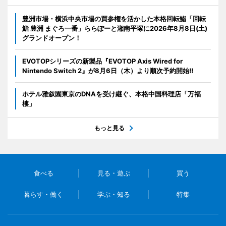
豊洲市場・横浜中央市場の買参権を活かした本格回転鮨「回転
鮨 豊洲 まぐろ一番」ららぽーと湘南平塚に2026年8月8日(土)
グランドオープン！
EVOTOPシリーズの新製品『EVOTOP Axis Wired for
Nintendo Switch 2』が8月6日（木）より順次予約開始!!
ホテル雅叙園東京のDNAを受け継ぐ、本格中国料理店「万福
樓」
もっと見る
食べる
見る・遊ぶ
買う
暮らす・働く
学ぶ・知る
特集