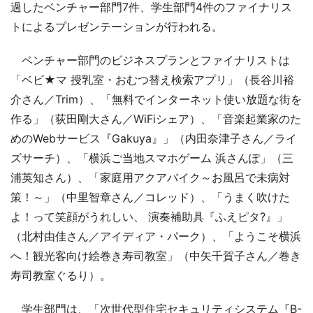
過したベンチャー部門7件、学生部門4件のファイナリス
トによるプレゼンテーションが行われる。
ベンチャー部門のビジネスプランとファイナリストは
「ベビ★マ 授乳室・おむつ替え検索アプリ」（長谷川裕
介さん／Trim）、「無料でインターネット使い放題な街を
作る」（荻田剛大さん／WiFiシェア）、「音楽起業家のた
めのWebサービス『Gakuya』」（内田奈津子さん／ライ
ズサーチ）、「横浜ご当地スマホゲーム 浜さんぽ」（三
浦英知さん）、「家庭用アクアバイク～お風呂で未病対
策！～」（中里智章さん／コレッド）、「うまく吹けた
よ！って笑顔がうれしい、 演奏補助具『ふえピタ?』」
（北村由佳さん／アイディア・パーク）、「ようこそ横浜
へ！観光客向け絵巻き寿司教室」（中矢千賀子さん／巻き
寿司教室ぐるり）。
学生部門は、「次世代型住宅セキュリティシステム『B-