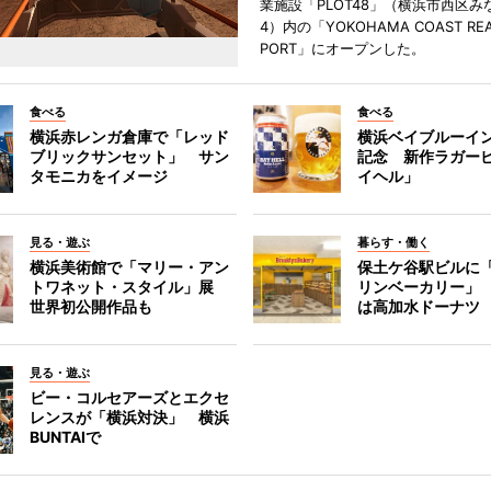
業施設「PLOT48」（横浜市西区み
4）内の「YOKOHAMA COAST REA
PORT」にオープンした。
食べる
食べる
横浜赤レンガ倉庫で「レッド
横浜ベイブルーイン
ブリックサンセット」 サン
記念 新作ラガー
タモニカをイメージ
イヘル」
見る・遊ぶ
暮らす・働く
横浜美術館で「マリー・アン
保土ケ谷駅ビルに
トワネット・スタイル」展
リンベーカリー」
世界初公開作品も
は高加水ドーナツ
見る・遊ぶ
ビー・コルセアーズとエクセ
レンスが「横浜対決」 横浜
BUNTAIで