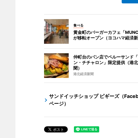
食べる
黄金町のバーガーカフェ「MUNCH
が移転オープン（ヨコハマ経済新
仲町台のパン店でペルーサンド「
ン・チチャロン」限定提供（港北
聞）
港北経済新聞
サンドイッチショップ ピギーズ（Faceb
ページ）