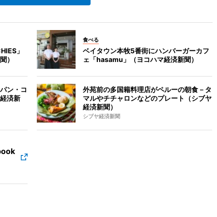
食べる
IES」
ベイタウン本牧5番街にハンバーガーカフ
聞）
ェ「hasamu」（ヨコハマ経済新聞）
パン・コ
外苑前の多国籍料理店がペルーの朝食－タ
経済新
マルやチチャロンなどのプレート（シブヤ
経済新聞）
シブヤ経済新聞
ook