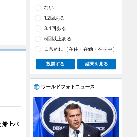
ない
1.2回ある
3.4回ある
5回以上ある
日常的に（在住・在勤・在学中）
投票する
結果を見る
ワールドフォトニュース
と船上パ