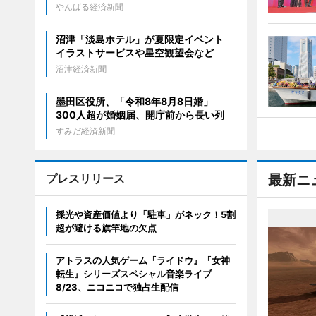
やんばる経済新聞
沼津「淡島ホテル」が夏限定イベント
イラストサービスや星空観望会など
沼津経済新聞
墨田区役所、「令和8年8月8日婚」
300人超が婚姻届、開庁前から長い列
すみだ経済新聞
プレスリリース
最新ニ
採光や資産価値より「駐車」がネック！5割
超が避ける旗竿地の欠点
アトラスの人気ゲーム『ライドウ』『女神
転生』シリーズスペシャル音楽ライブ
8/23、ニコニコで独占生配信