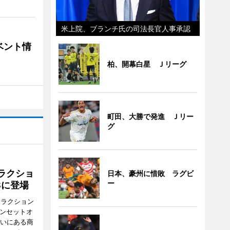
米上院、ブランチ氏の司法長官人事承認
ベント情
柏、開幕白星 Ｊリーグ
町田、大勝で発進 Ｊリー
グ
ラクショ
日本、豪州に惜敗 ラグビ
ー
8に登場
トラクション
・サンセットオ
らいにある商