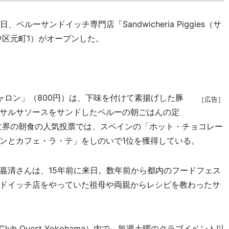
ーサンドイッチ専門店「Sandwicheria Piggies（サ
中区元町1）がオープンした。
ャロン」（800円）は、下味を付けて素揚げした豚
［広告］
サルサソースをサンドしたペルーの朝ごはんの定
た世界の朝食の人気投票では、スペインの「ホット・チョコレー
ンとカフェ・ラ・テ」をしのいで1位を獲得している。
清さんは、15年前に来日。数年前から都内のフードフェス
ドイッチ店をやっていた祖母や両親からレシピを教わったサ
lub Quest Yokohama）内で、毎週土曜のクラブイベント以