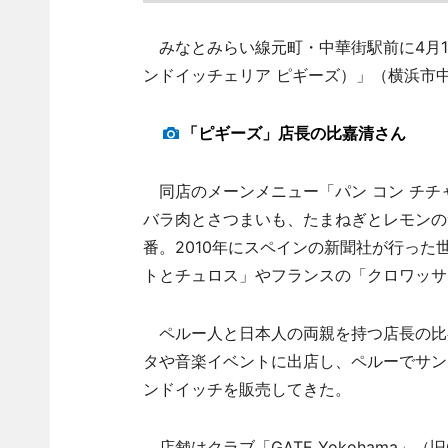
みなとみらい線元町・中華街駅前に4月1日、ペル
ンドイッチェリア ピギーズ）」（横浜市
「ピギーズ」店長の比嘉清さん
同店のメーンメニュー「パン コン チチ
バラ肉とさつまいも、たまねぎとレモンの
番。2010年にスペインの新聞社が行っ
トとチュロス」やフランスの「クロワッサ
ペルー人と日本人の両親を持つ店長の比嘉
タや音楽イベントに出店し、ペルーでサン
ンドイッチを販売してきた。
店舗はクラブ「GATE Yokohama」（旧C