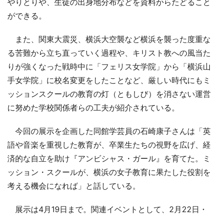
やりとりや、生徒の出身地分布などを資料からたどること
ができる。
また、関東大震災、横浜大空襲など横浜を襲った度重な
る苦難から立ち直っていく過程や、キリスト教への風当た
りが強くなった戦時中に「フェリス女学院」から「横浜山
手女学院」に校名変更をしたことなど、厳しい時代にもミ
ッションスクールの教育の灯（ともしび）を消さない運営
に努めた学校関係者らの工夫が紹介されている。
今回の展示を企画した同館学芸員の石崎康子さんは「英
語や音楽を重視した教育が、卒業生たちの視野を広げ、経
済的な自立を助け『アンビシャス・ガール』を育てた。ミ
ッション・スクールが、横浜の女子教育に果たした役割を
考える機会になれば」と話している。
展示は4月19日まで。関連イベントとして、2月22日・