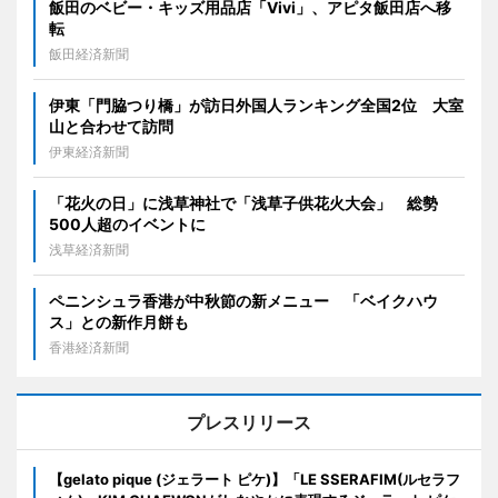
飯田のベビー・キッズ用品店「Vivi」、アピタ飯田店へ移
転
飯田経済新聞
伊東「門脇つり橋」が訪日外国人ランキング全国2位 大室
山と合わせて訪問
伊東経済新聞
「花火の日」に浅草神社で「浅草子供花火大会」 総勢
500人超のイベントに
浅草経済新聞
ペニンシュラ香港が中秋節の新メニュー 「ベイクハウ
ス」との新作月餅も
香港経済新聞
プレスリリース
【gelato pique (ジェラート ピケ)】「LE SSERAFIM(ルセラフ