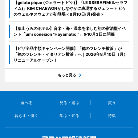
【gelato pique (ジェラート ピケ)】「LE SSERAFIM(ルセラフ
ィム)」KIM CHAEWONがしなやかに表現するジェラート ピケ
のウェルネスウェアが初登場＜8月10日(月)発売＞
【葉山うみのホテル】音楽・海・温泉を楽しむ初の宿泊型イベ
ント「umi conexion “Hayamatic!”」を10月3日に開催
【ピザ全品半額キャンペーン開催】「俺のフレンチ横浜」が
「俺のフレンチ・イタリアン横浜」へ｜2026年8月10日（月）
リニューアルオープン！
もっと見る
食べる
見る・遊ぶ
買う
暮らす・働く
学ぶ・知る
特集