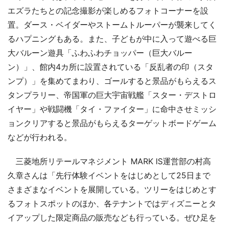
エズラたちとの記念撮影が楽しめるフォトコーナーを設
置。ダース・ベイダーやストームトルーパーが襲来してく
るハプニングもある。また、子どもが中に入って遊べる巨
大バルーン遊具「ふわふわチョッパー（巨大バルー
ン）」、館内4カ所に設置されている「反乱者の印（スタ
ンプ）」を集めてまわり、ゴールすると景品がもらえるス
タンプラリー、帝国軍の巨大宇宙戦艦「スター・デストロ
イヤー」や戦闘機「タイ・ファイター」に命中させミッシ
ョンクリアすると景品がもらえるターゲットボードゲーム
などが行われる。
三菱地所リテールマネジメント MARK IS運営部の村高
久章さんは「先行体験イベントをはじめとして25日まで
さまざまなイベントを展開している。ツリーをはじめとす
るフォトスポットのほか、各テナントではディズニーとタ
イアップした限定商品の販売なども行っている。ぜひ足を