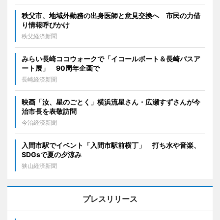
秩父市、地域外勤務の出身医師と意見交換へ 市民の力借
り情報呼びかけ
秩父経済新聞
みらい長崎ココウォークで「イコールボート＆長崎バスア
ート展」 90周年企画で
長崎経済新聞
映画「汝、星のごとく」横浜流星さん・広瀬すずさんが今
治市長を表敬訪問
今治経済新聞
入間市駅でイベント「入間市駅前横丁」 打ち水や音楽、
SDGsで夏の夕涼み
狭山経済新聞
プレスリリース