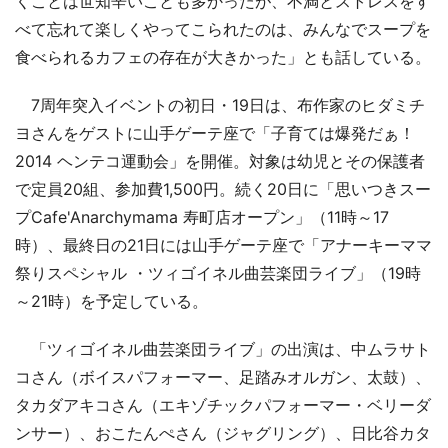
くことは世知辛いことも多かったが、不満とストレスをす
べて忘れて楽しくやってこられたのは、みんなでスープを
食べられるカフェの存在が大きかった」とも話している。
7周年突入イベントの初日・19日は、布作家のヒダミチ
ヨさんをゲストに山手ゲーテ座で「子育ては爆発だぁ！
2014 ヘンテコ運動会」を開催。対象は幼児とその保護者
で定員20組、参加費1,500円。続く20日に「思いつきスー
プCafe'Anarchymama 寿町店オープン」（11時～17
時）、最終日の21日には山手ゲーテ座で「アナーキーママ
祭りスペシャル ・ツィゴイネル曲芸楽団ライブ」（19時
～21時）を予定している。
「ツィゴイネル曲芸楽団ライブ」の出演は、中ムラサト
コさん（ボイスパフォーマー、足踏みオルガン、太鼓）、
タカダアキコさん（エキゾチックパフォーマー・ベリーダ
ンサー）、おこたんぺさん（ジャグリング）、日比谷カタ