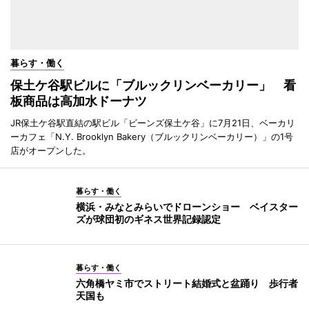
暮らす・働く
保土ケ谷駅ビルに「ブルックリンベーカリー」 看
板商品は高加水ドーナツ
JR保土ケ谷駅直結の駅ビル「ビーンズ保土ケ谷」に7月21日、ベーカリ
ーカフェ「N.Y. Brooklyn Bakery（ブルックリンベーカリー）」の1号
店がオープンした。
暮らす・働く
横浜・みなとみらいでドローンショー ベイスター
ズが球団初のギネス世界記録認定
暮らす・働く
六角橋ヤミ市でストリート結婚式と盆踊り 歩行者
天国も