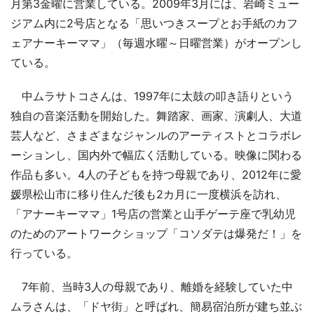
月第3金曜に営業している。2009年3月には、岩崎ミュー
ジアム内に2号店となる「思いつきスープとお手紙のカフ
ェアナーキーママ」（毎週水曜～日曜営業）がオープンし
ている。
中ムラサトコさんは、1997年に太鼓の叩き語りという
独自の音楽活動を開始した。舞踏家、画家、演劇人、大道
芸人など、さまざまなジャンルのアーティストとコラボレ
ーションし、国内外で幅広く活動している。映像に関わる
作品も多い。4人の子どもを持つ母親であり、2012年に愛
媛県松山市に移り住んだ後も2カ月に一度横浜を訪れ、
「アナーキーママ」1号店の営業と山手ゲーテ座で乳幼児
のためのアートワークショップ「コソダテは爆発だ！」を
行っている。
7年前、当時3人の母親であり、離婚を経験していた中
ムラさんは、「ドヤ街」と呼ばれ、簡易宿泊所が建ち並ぶ