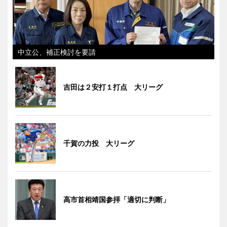
中立公、補正検討を要請
吉田は２安打１打点 大リーグ
千賀の力投 大リーグ
高市首相靖国参拝「適切に判断」