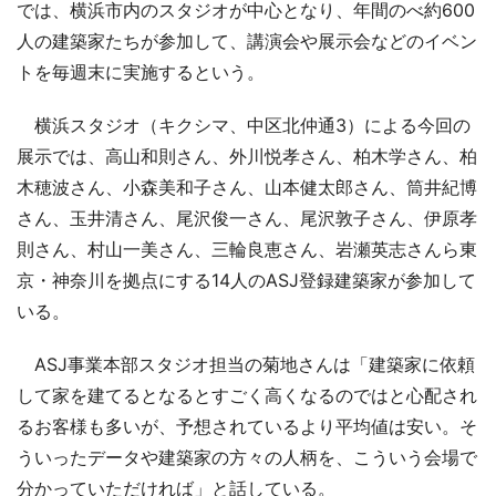
では、横浜市内のスタジオが中心となり、年間のべ約600
人の建築家たちが参加して、講演会や展示会などのイベン
トを毎週末に実施するという。
横浜スタジオ（キクシマ、中区北仲通3）による今回の
展示では、高山和則さん、外川悦孝さん、柏木学さん、柏
木穂波さん、小森美和子さん、山本健太郎さん、筒井紀博
さん、玉井清さん、尾沢俊一さん、尾沢敦子さん、伊原孝
則さん、村山一美さん、三輪良恵さん、岩瀬英志さんら東
京・神奈川を拠点にする14人のASJ登録建築家が参加して
いる。
ASJ事業本部スタジオ担当の菊地さんは「建築家に依頼
して家を建てるとなるとすごく高くなるのではと心配され
るお客様も多いが、予想されているより平均値は安い。そ
ういったデータや建築家の方々の人柄を、こういう会場で
分かっていただければ」と話している。