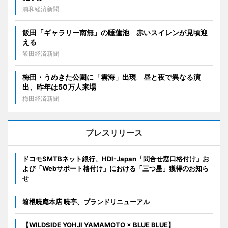
浦和経済新聞
飯田「ギャラリー南無」の睡蓮池 赤いスイレンが見頃迎
える
飯田経済新聞
梅田・うめきた公園に「雲海」出現 昼と夜で異なる演
出、昨年は50万人来場
梅田経済新聞
プレスリリース
ドコモSMTBネット銀行、HDI-Japan「問合せ窓口格付け」お
よび「Webサポート格付け」における「三つ星」獲得のお知ら
せ
箱根暁庵本店 暁亭、ブランドリニューアル
【WILDSIDE YOHJI YAMAMOTO × BLUE BLUE】