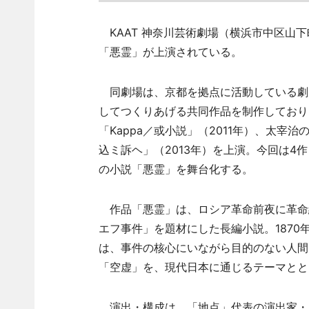
KAAT 神奈川芸術劇場（横浜市中区山下
「悪霊」が上演されている。
同劇場は、京都を拠点に活動している劇
してつくりあげる共同作品を制作しており
「Kappa／或小説」（2011年）、太宰
込ミ訴ヘ」（2013年）を上演。今回は4
の小説「悪霊」を舞台化する。
作品「悪霊」は、ロシア革命前夜に革命
エフ事件」を題材にした長編小説。1870
は、事件の核心にいながら目的のない人間
「空虚」を、現代日本に通じるテーマとと
演出・構成は、「地点」代表の演出家・