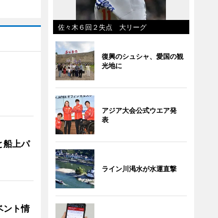
佐々木６回２失点 大リーグ
復興のシュシャ、愛国の観
光地に
アジア大会公式ウエア発
表
と船上パ
ライン川渇水が水運直撃
ベント情