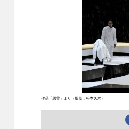
作品「悪霊」より（撮影：松本久木）