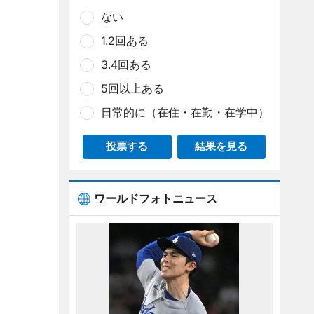
ない
1.2回ある
3.4回ある
5回以上ある
日常的に（在住・在勤・在学中）
投票する
結果を見る
ワールドフォトニュース