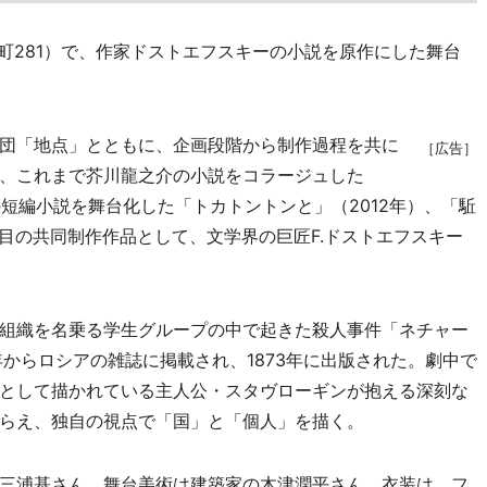
町281）で、作家ドストエフスキーの小説を原作にした舞台
団「地点」とともに、企画段階から制作過程を共に
［広告］
、これまで芥川龍之介の小説をコラージュした
治の短編小説を舞台化した「トカトントンと」（2012年）、「駈
作目の共同制作作品として、文学界の巨匠F.ドストエフスキー
組織を名乗る学生グループの中で起きた殺人事件「ネチャー
年からロシアの雑誌に掲載され、1873年に出版された。劇中で
として描かれている主人公・スタヴローギンが抱える深刻な
らえ、独自の視点で「国」と「個人」を描く。
三浦基さん。舞台美術は建築家の木津潤平さん。衣装は、フ