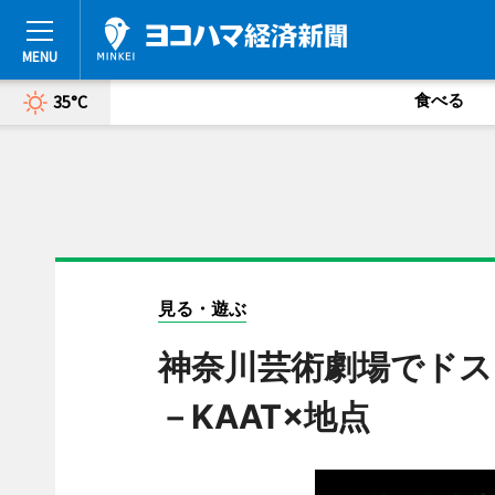
食べる
35°C
見る・遊ぶ
神奈川芸術劇場でドス
－KAAT×地点