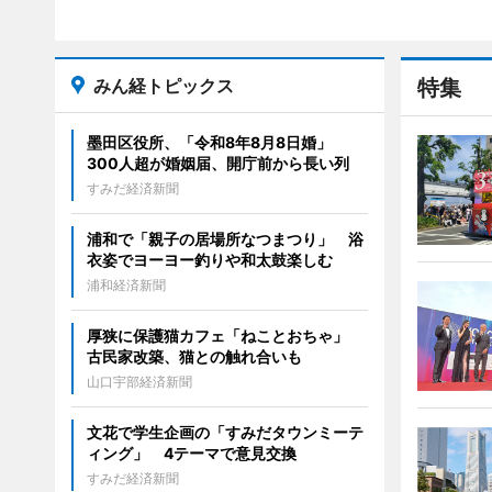
みん経トピックス
特集
墨田区役所、「令和8年8月8日婚」
300人超が婚姻届、開庁前から長い列
すみだ経済新聞
浦和で「親子の居場所なつまつり」 浴
衣姿でヨーヨー釣りや和太鼓楽しむ
浦和経済新聞
厚狭に保護猫カフェ「ねことおちゃ」
古民家改築、猫との触れ合いも
山口宇部経済新聞
文花で学生企画の「すみだタウンミーテ
ィング」 4テーマで意見交換
すみだ経済新聞