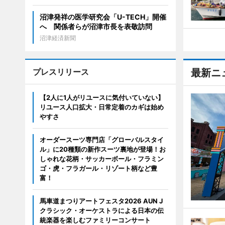
沼津発祥の医学研究会「U-TECH」開催
へ 関係者らが沼津市長を表敬訪問
沼津経済新聞
プレスリリース
最新ニ
【2人に1人がリユースに気付いていない】
リユース人口拡大・日常定着のカギは始め
やすさ
オーダースーツ専門店「グローバルスタイ
ル」に20種類の新作スーツ裏地が登場！お
しゃれな花柄・サッカーボール・フラミン
ゴ・虎・フラガール・リゾート柄など豊
富！
馬車道まつりアートフェスタ2026 AUN J
クラシック・オーケストラによる日本の伝
統楽器を楽しむファミリーコンサート