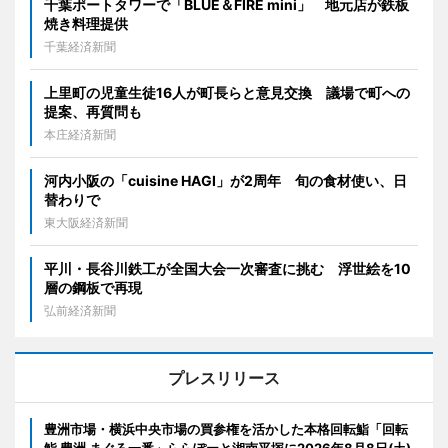
千葉ポートタワーで「BLUE＆FIRE mini」 地元店が鉄板
焼き料理提供
千葉経済新聞
上里町の児童生徒16人が町長らと意見交換 議場で町への
提案、再質問も
本庄経済新聞
河内小阪の「cuisine HAGI」が2周年 旬の食材使い、日
替わりで
東大阪経済新聞
平川・長谷川鉄工が全国大会一次審査に挑む 浮世絵を10
層の鋼板で再現
弘前経済新聞
プレスリリース
豊洲市場・横浜中央市場の買参権を活かした本格回転鮨「回転
鮨 豊洲 まぐろ一番」ららぽーと湘南平塚に2026年8月8日(土)