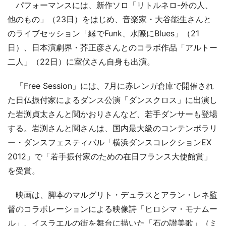
パフォーマンスには、新作ソロ「リトルネロ-外の人、
他のもの」（23日）をはじめ、音楽家・大谷能生さんと
のライブセッション「縁でFunk、水際にBlues」（21
日）、日本演劇界・芥正彦さんとのコラボ作品「アルトー
二人」（22日）に室伏さん自身も出演。
「Free Session」には、7月に赤レンガ倉庫で開催され
た日仏振付家によるダンス公演「ダンスクロス」に出演し
た岩渕貞太さんと関かおりさんなど、若手ダンサーも登場
する。岩渕さんと関さんは、国内最大級のコンテンポラリ
ー・ダンスフェスティバル「横浜ダンスコレクションEX
2012」で「若手振付家のための在日フランス大使館賞」
を受賞。
映画は、脚本のマルグリト・デュラスとアラン・レネ監
督のコラボレーションによる映像詩「ヒロシマ・モナムー
ル」、イスラエルの街を舞台に描いた「石の讃美歌」（ミ