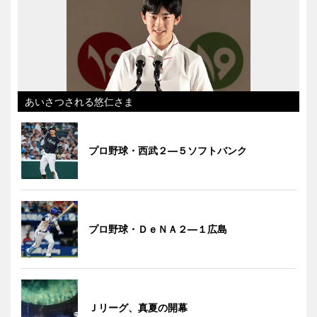
あいさつされる悠仁さま
プロ野球・西武２―５ソフトバンク
プロ野球・ＤｅＮＡ２―１広島
Ｊリーグ、真夏の開幕