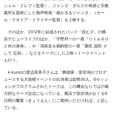
シェル・クレフィ監督）、ジャンヌ・ダルクの奇跡と宗教
裁判を題材にした無声映画「裁かるるジャンヌ」（カー
ル・テオドア・ドライヤー監督）を上映する。
そのほか、2012年に結成されたバンド「呑むズ」の横
浜デビューライブのほか、「宇野邦一の一夜『リトルネロ
と外の身体』」や「鴻英良＆鵜飼哲の一夜『棄民 国民 そ
して 忘却』」などをテーマにした上映＋トークイベント
も行う。
k-kunstの渡辺喜美子さんは「舞踏家・室伏鴻がプロデ
ュースする大規模イベントの出演者は総勢30人。6セッシ
ョンがプログラムされたトークは、この機会ならではの魅
力的なテーマ設定になっている。横浜で室伏鴻がおくる6
日間の饗宴（きょうえん）にご期待いただければ」と話し
ている。