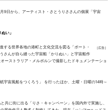
月9日から、アーティスト・さとうりささんの個展「宇宙
りぬい」
進する世界各地の港町と文化交流を図る「ポート・
［広告］
うさんが自ら縫った宇宙船「かりぬい」と宇宙船作
たオーストラリア・メルボルンで撮影したドキュメンテーショ
宇宙風船をつくろう」 を行ったほか、土曜・日曜の14時～
品と共に街に出る「りさ・キャンペーン」を国内外で実施し、
大型の屋外作品も数多く制作してきた。現在「ハンマーヘッドス