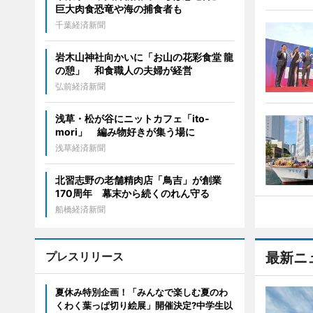
巨大肉食恐竜や海の捕食者も
千葉経済新聞
岩木山神社向かいに「お山の花彩食堂 龍
の憩」 和食職人の夫婦が経営
弘前経済新聞
浅草・松が谷にニットカフェ「ito-
mori」 編み物好きが集う場に
浅草経済新聞
北習志野の老舗精肉店「鳥吉」が創業
170周年 幕末から続くのれん守る
船橋経済新聞
プレスリリース
最新ニ
夏休み特別企画！「みんなで楽しむ夏のわ
くわく葉っぱ切り絵展」開催決定?中学生以