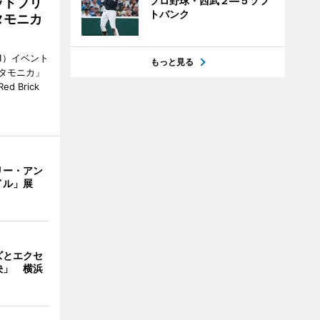
プロ野球・西武２―５ソフ
ッドブリ
トバンク
タモニカ
1）イベント
もっと見る
タモニカ」
 Brick
リー・アン
イル」展
ズとエクセ
決」 横浜