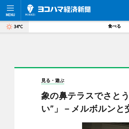
食べる
34°C
見る・遊ぶ
象の鼻テラスでさとう
い”」－メルボルンと