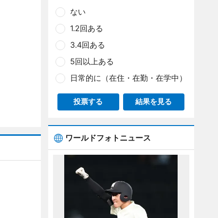
ない
1.2回ある
3.4回ある
5回以上ある
日常的に（在住・在勤・在学中）
投票する
結果を見る
ワールドフォトニュース