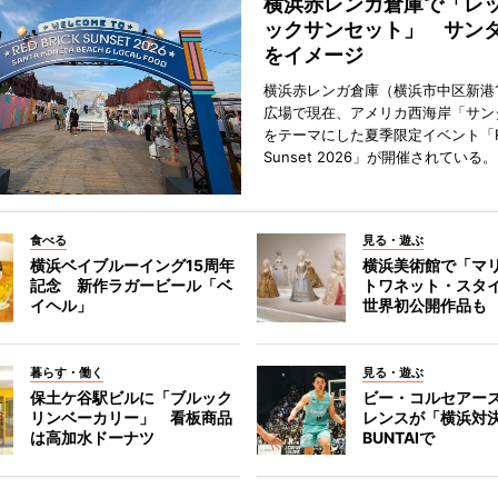
横浜赤レンガ倉庫で「レ
ックサンセット」 サン
をイメージ
横浜赤レンガ倉庫（横浜市中区新港
広場で現在、アメリカ西海岸「サン
をテーマにした夏季限定イベント「Red
Sunset 2026」が開催されている。
食べる
見る・遊ぶ
横浜ベイブルーイング15周年
横浜美術館で「マ
記念 新作ラガービール「ベ
トワネット・スタ
イヘル」
世界初公開作品も
暮らす・働く
見る・遊ぶ
保土ケ谷駅ビルに「ブルック
ビー・コルセアー
リンベーカリー」 看板商品
レンスが「横浜対
は高加水ドーナツ
BUNTAIで