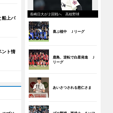
長崎日大が２回戦へ 高校野球
と船上パ
喜ぶ植中 Ｊリーグ
ベント情
鹿島、逆転で白星発進 Ｊ
リーグ
あいさつされる悠仁さま