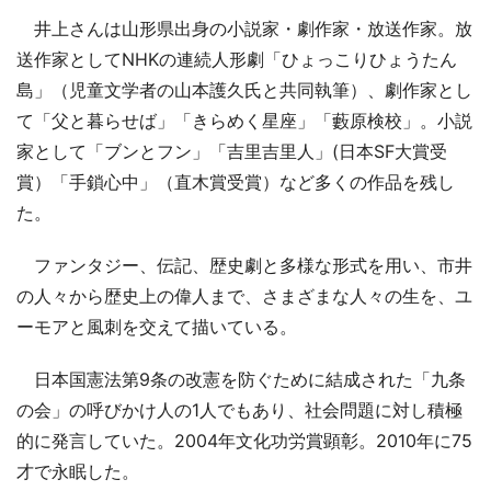
井上さんは山形県出身の小説家・劇作家・放送作家。放
送作家としてNHKの連続人形劇「ひょっこりひょうたん
島」（児童文学者の山本護久氏と共同執筆）、劇作家とし
て「父と暮らせば」「きらめく星座」「藪原検校」。小説
家として「ブンとフン」「吉里吉里人」(日本SF大賞受
賞）「手鎖心中」（直木賞受賞）など多くの作品を残し
た。
ファンタジー、伝記、歴史劇と多様な形式を用い、市井
の人々から歴史上の偉人まで、さまざまな人々の生を、ユ
ーモアと風刺を交えて描いている。
日本国憲法第9条の改憲を防ぐために結成された「九条
の会」の呼びかけ人の1人でもあり、社会問題に対し積極
的に発言していた。2004年文化功労賞顕彰。2010年に75
才で永眠した。