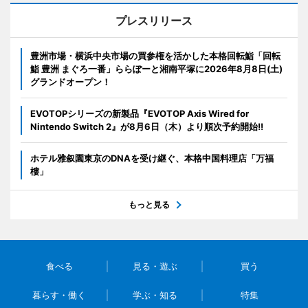
プレスリリース
豊洲市場・横浜中央市場の買参権を活かした本格回転鮨「回転
鮨 豊洲 まぐろ一番」ららぽーと湘南平塚に2026年8月8日(土)
グランドオープン！
EVOTOPシリーズの新製品『EVOTOP Axis Wired for
Nintendo Switch 2』が8月6日（木）より順次予約開始!!
ホテル雅叙園東京のDNAを受け継ぐ、本格中国料理店「万福
樓」
もっと見る
食べる
見る・遊ぶ
買う
暮らす・働く
学ぶ・知る
特集