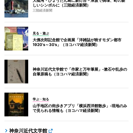
大槌湾・ひょうたん島に新灯台－津波で倒壊、町の新
しいシンボルに（三陸経済新聞）
三陸経済新聞
見る・遊ぶ
大佛次郎記念館で企画展「洋雑誌が映すモダン都市
1920’s～30’s」（ヨコハマ経済新聞）
神奈川近代文学館で「作家と万年筆展」-漱石や乱歩の
自筆原稿も（ヨコハマ経済新聞）
学ぶ・知る
山手地区の街歩きアプリ「横浜西洋館散歩」-現地のみ
で見られる情報も（ヨコハマ経済新聞）
神奈川近代文学館