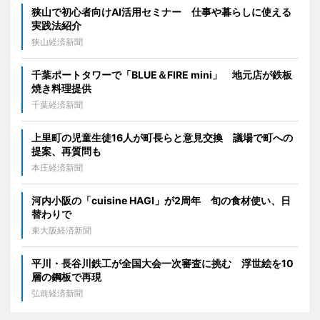
狭山で初心者向けAI活用セミナー 仕事や暮らしに使える
実践法紹介
狭山経済新聞
千葉ポートタワーで「BLUE＆FIRE mini」 地元店が鉄板
焼き料理提供
千葉経済新聞
上里町の児童生徒16人が町長らと意見交換 議場で町への
提案、再質問も
本庄経済新聞
河内小阪の「cuisine HAGI」が2周年 旬の食材使い、日
替わりで
東大阪経済新聞
平川・長谷川鉄工が全国大会一次審査に挑む 浮世絵を10
層の鋼板で再現
弘前経済新聞