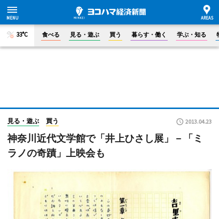
33°C
食べる
見る・遊ぶ
買う
暮らす・働く
学ぶ・知る
見る・遊ぶ
買う
2013.04.23
神奈川近代文学館で「井上ひさし展」－「ミ
ラノの奇蹟」上映会も