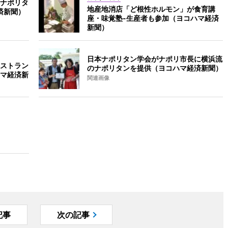
ナポリタ
地産地消店「ど根性ホルモン」が食育講
済新聞）
座・味覚塾-生産者も参加（ヨコハマ経済
新聞）
日本ナポリタン学会がナポリ市長に横浜流
ストラン
のナポリタンを提供（ヨコハマ経済新聞）
マ経済新
関連画像
記事
次の記事