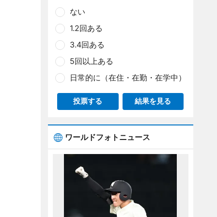
ない
1.2回ある
3.4回ある
5回以上ある
日常的に（在住・在勤・在学中）
投票する
結果を見る
ワールドフォトニュース