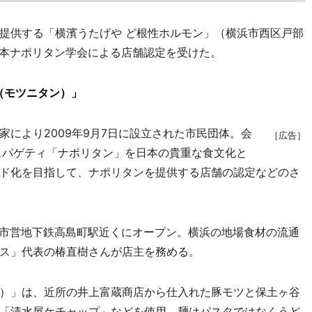
提供する「横濱うたげや ど根性ホルモン」（横浜市西区戸部
日本ナポリタン学会による店舗認定を受けた。
（モツニタン）」
により2009年9月7日に設立された市民団体。会
［広告］
スパゲティ「ナポリタン」を日本の貴重な食文化と
ド化を目指して、ナポリタンを提供する店舗の認定などのさ
に市営地下鉄高島町駅近くにオープン。横浜の地場食材の流通
ス」代表の椿直樹さんが店主を務める。
）」は、近所の井上富蔵商店から仕入れた豚モツと保土ヶ谷
「清水屋ケチャップ」などを使用。麺はパスタではなくうど