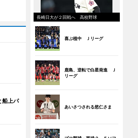
長崎日大が２回戦へ 高校野球
喜ぶ植中 Ｊリーグ
鹿島、逆転で白星発進 Ｊ
リーグ
と船上パ
あいさつされる悠仁さま