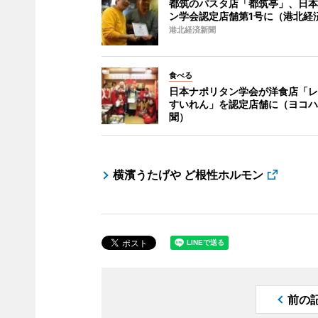
都筑のパスタ店「都筑亭」、日本
ン学会認定店舗第1号に（港北経
港北経済新聞
食べる
日本ナポリタン学会が洋食店「レ
すいれん」を認定店舗に（ヨコハ
聞）
横濱うたげや ど根性ホルモン
前の