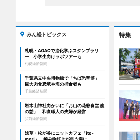
みん経トピックス
特集
札幌・AOAOで進化学ぶスタンプラリ
ー 小学生向けラボツアーも
札幌経済新聞
千葉県立中央博物館で「ちば恐竜博」
巨大肉食恐竜や海の捕食者も
千葉経済新聞
岩木山神社向かいに「お山の花彩食堂 龍
の憩」 和食職人の夫婦が経営
弘前経済新聞
浅草・松が谷にニットカフェ「ito-
mori」 編み物好きが集う場に