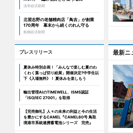
浅草経済新聞
北習志野の老舗精肉店「鳥吉」が創業
170周年 幕末から続くのれん守る
船橋経済新聞
プレスリリース
最新ニ
夏休み特別企画！「みんなで楽しむ夏のわ
くわく葉っぱ切り絵展」開催決定?中学生以
下《入場無料》！ 夏休みを楽しもう
輸出管理AIのTIMEWELL、ISMS認証
「ISO/IEC 27001」を取得
【完売御礼】人々の未来の利益と今の生活
を豊かにするCAMEL『CAMEL80号 鳥取
境港市系統連携蓄電池シリーズ 完売』