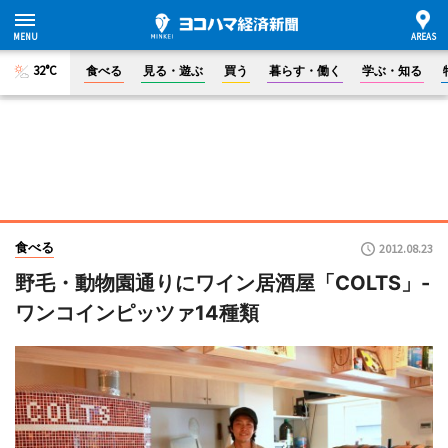
32°C
食べる
見る・遊ぶ
買う
暮らす・働く
学ぶ・知る
食べる
2012.08.23
野毛・動物園通りにワイン居酒屋「COLTS」-
ワンコインピッツァ14種類