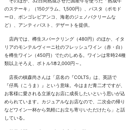
そのほか、32日間熟成させた国産牛を使った「熟成牛
のステーキ」（150グラム、1,500円）、パスタ（ポモド
ーロ、ボンゴレビアンコ、海老のジェノバクリームな
ど）、アンティパスト、デザートを提供。
店内では、樽生スパークリング（480円）のほか、イタ
リアのモンテルヴィーニ社のフレッシュワイン（赤・白）
を樽生ワイン（450円）でたのしめる。ワインは常時24種
類以上そろえ、ボトル1本2,000円～。
店長の槙森尚さんは「店名の『COLTS』は、英語で
『仔馬（こうま）』という意味。今はまだ青二才ですが、
お客様に愛される立派なお店に成長したいという思いが込
められています。カジュアルなお店なので、二次会の帰り
などワイン一杯から気軽にお立ち寄りいただけたら」と話
している。