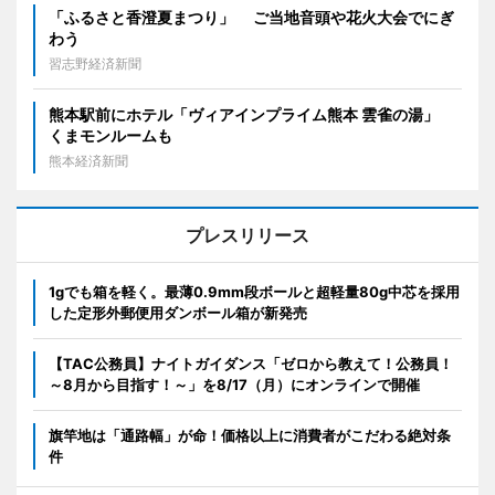
「ふるさと香澄夏まつり」 ご当地音頭や花火大会でにぎ
わう
習志野経済新聞
熊本駅前にホテル「ヴィアインプライム熊本 雲雀の湯」
くまモンルームも
熊本経済新聞
プレスリリース
1gでも箱を軽く。最薄0.9mm段ボールと超軽量80g中芯を採用
した定形外郵便用ダンボール箱が新発売
【TAC公務員】ナイトガイダンス「ゼロから教えて！公務員！
～8月から目指す！～」を8/17（月）にオンラインで開催
旗竿地は「通路幅」が命！価格以上に消費者がこだわる絶対条
件