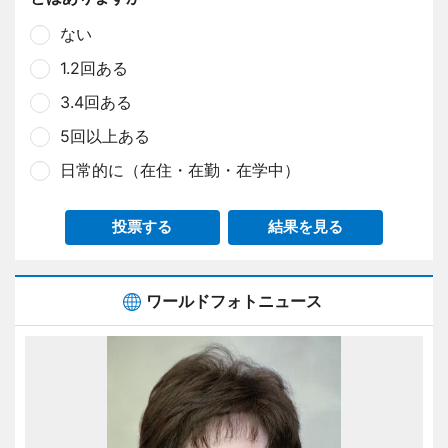
ない
1.2回ある
3.4回ある
5回以上ある
日常的に（在住・在勤・在学中）
投票する
結果を見る
ワールドフォトニュース