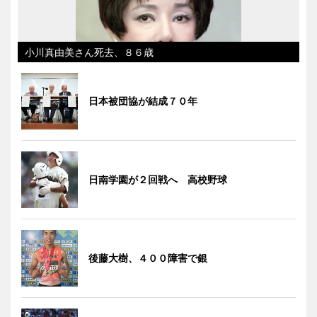
小川真由美さん死去、８６歳
日本被団協が結成７０年
日南学園が２回戦へ 高校野球
後藤大樹、４００障害で銀