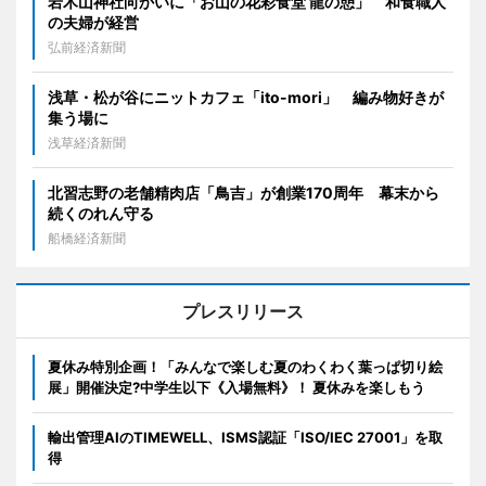
岩木山神社向かいに「お山の花彩食堂 龍の憩」 和食職人
の夫婦が経営
弘前経済新聞
浅草・松が谷にニットカフェ「ito-mori」 編み物好きが
集う場に
浅草経済新聞
北習志野の老舗精肉店「鳥吉」が創業170周年 幕末から
続くのれん守る
船橋経済新聞
プレスリリース
夏休み特別企画！「みんなで楽しむ夏のわくわく葉っぱ切り絵
展」開催決定?中学生以下《入場無料》！ 夏休みを楽しもう
輸出管理AIのTIMEWELL、ISMS認証「ISO/IEC 27001」を取
得