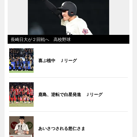
長崎日大が２回戦へ 高校野球
喜ぶ植中 Ｊリーグ
鹿島、逆転で白星発進 Ｊリーグ
あいさつされる悠仁さま