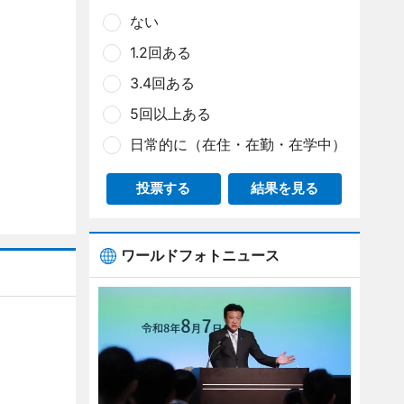
ない
1.2回ある
3.4回ある
5回以上ある
日常的に（在住・在勤・在学中）
投票する
結果を見る
ワールドフォトニュース