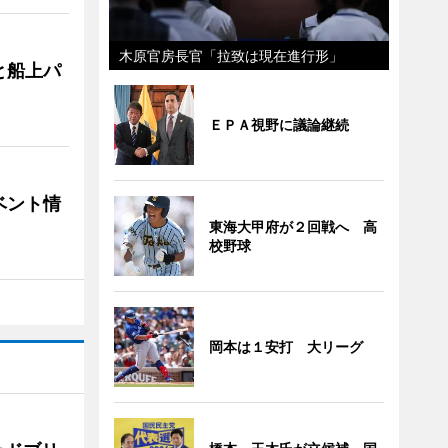
木原官房長官「拉致は現在進行形」
と船上パ
ＥＰＡ視野に議論継続
ベント情
東海大甲府が２回戦へ 高
校野球
岡本は１安打 大リーグ