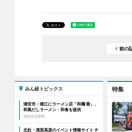
前の
みん経トピックス
特集
浦安市・堀江にラーメン店「和麺 善」、
和風だしラーメン・和食を提供
浦安経済新聞
北杜・清里高原のイベント情報サイト チ