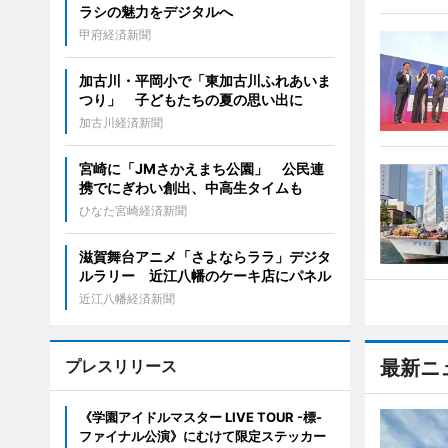
ラシの魅力をデジタルへ
甲府経済新聞
加古川・平岡小で「東加古川ふれあいま
つり」 子どもたちの夏の思い出に
加古川経済新聞
宮崎に「JMさかえまち公園」 公民連
携でにぎわい創出、中高生タイムも
ひなた宮崎経済新聞
滋賀舞台アニメ「さよならララ」デジタ
ルラリー 近江八幡のケーキ店にパネル
近江八幡経済新聞
プレスリリース
最新ニ
《学園アイドルマスター LIVE TOUR -標-
ファイナル公演》にむけて限定ステッカー