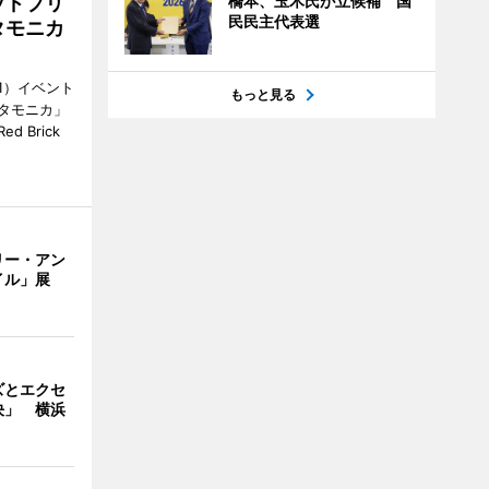
ッドブリ
橋本、玉木氏が立候補 国
民民主代表選
タモニカ
1）イベント
もっと見る
タモニカ」
 Brick
リー・アン
イル」展
ズとエクセ
決」 横浜