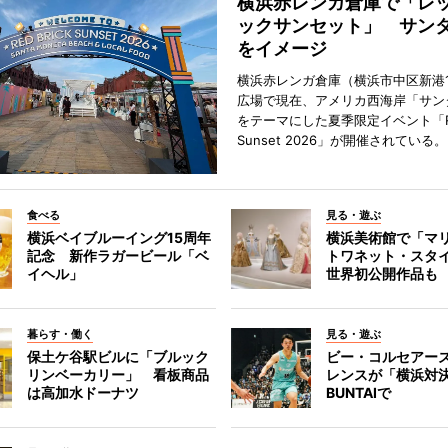
横浜赤レンガ倉庫で「レ
ックサンセット」 サン
をイメージ
横浜赤レンガ倉庫（横浜市中区新港
広場で現在、アメリカ西海岸「サン
をテーマにした夏季限定イベント「Red
Sunset 2026」が開催されている。
食べる
見る・遊ぶ
横浜ベイブルーイング15周年
横浜美術館で「マ
記念 新作ラガービール「ベ
トワネット・スタ
イヘル」
世界初公開作品も
暮らす・働く
見る・遊ぶ
保土ケ谷駅ビルに「ブルック
ビー・コルセアー
リンベーカリー」 看板商品
レンスが「横浜対
は高加水ドーナツ
BUNTAIで