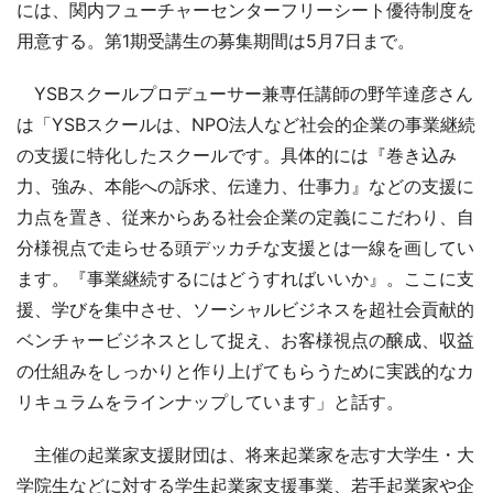
には、関内フューチャーセンターフリーシート優待制度を
用意する。第1期受講生の募集期間は5月7日まで。
YSBスクールプロデューサー兼専任講師の野竿達彦さん
は「YSBスクールは、NPO法人など社会的企業の事業継続
の支援に特化したスクールです。具体的には『巻き込み
力、強み、本能への訴求、伝達力、仕事力』などの支援に
力点を置き、従来からある社会企業の定義にこだわり、自
分様視点で走らせる頭デッカチな支援とは一線を画してい
ます。『事業継続するにはどうすればいいか』。ここに支
援、学びを集中させ、ソーシャルビジネスを超社会貢献的
ベンチャービジネスとして捉え、お客様視点の醸成、収益
の仕組みをしっかりと作り上げてもらうために実践的なカ
リキュラムをラインナップしています」と話す。
主催の起業家支援財団は、将来起業家を志す大学生・大
学院生などに対する学生起業家支援事業、若手起業家や企