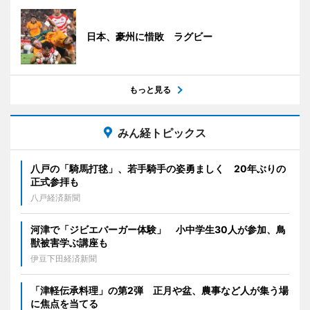
日本、豪州に惜敗 ラグビー
もっと見る
みん経トピックス
八戸の「騎馬打毬」、若手騎手の姿勇ましく 20年ぶりの
正式参拝も
八戸経済新聞
河津で「ジビエバーガー体験」 小中学生30人が参加、鳥
獣被害学ぶ講座も
伊豆下田経済新聞
「津軽伝承料理」の第2弾 正月や盆、農事など人が集う場
に焦点を当てる