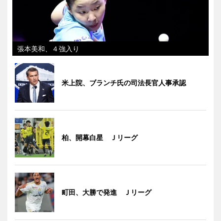
張本美和、４強入り
米上院、ブランチ氏の司法長官人事承認
柏、開幕白星 Ｊリーグ
町田、大勝で発進 Ｊリーグ