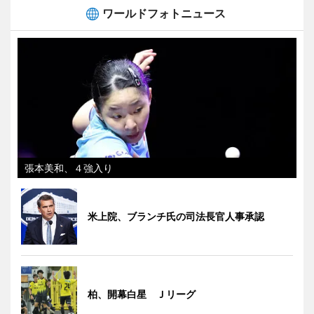
ワールドフォトニュース
張本美和、４強入り
米上院、ブランチ氏の司法長官人事承認
柏、開幕白星 Ｊリーグ