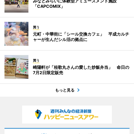
みなとみらいに体験型アミューズメント施設
「CAPCOMIX」
買う
元町・中華街に「シール交換カフェ」 平成カルチ
ャーが生んだシル活の拠点に
買う
崎陽軒が「桂歌丸さんの愛した炒飯弁当」 命日の
7月2日限定販売
もっと見る