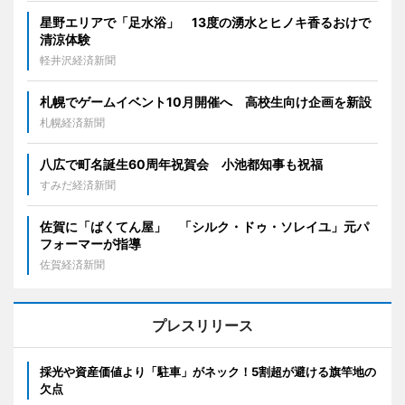
星野エリアで「足水浴」 13度の湧水とヒノキ香るおけで
清涼体験
軽井沢経済新聞
札幌でゲームイベント10月開催へ 高校生向け企画を新設
札幌経済新聞
八広で町名誕生60周年祝賀会 小池都知事も祝福
すみだ経済新聞
佐賀に「ばくてん屋」 「シルク・ドゥ・ソレイユ」元パ
フォーマーが指導
佐賀経済新聞
プレスリリース
採光や資産価値より「駐車」がネック！5割超が避ける旗竿地の
欠点