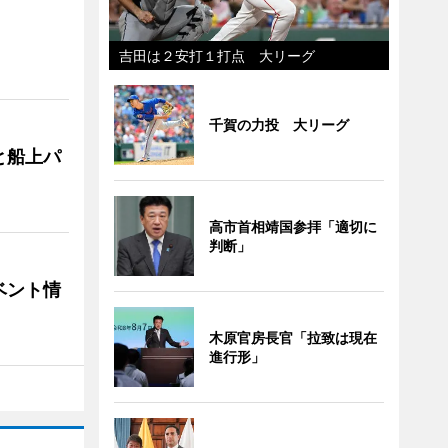
吉田は２安打１打点 大リーグ
千賀の力投 大リーグ
と船上パ
高市首相靖国参拝「適切に
判断」
ベント情
木原官房長官「拉致は現在
進行形」