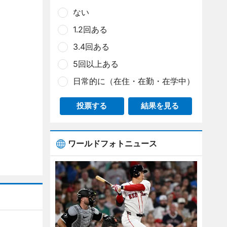
ない
1.2回ある
3.4回ある
5回以上ある
日常的に（在住・在勤・在学中）
投票する
結果を見る
ワールドフォトニュース