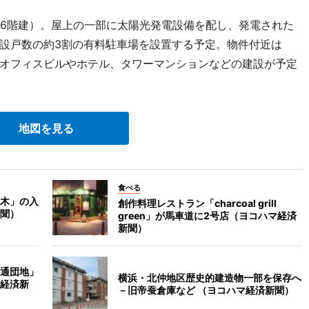
6階建）。屋上の一部に太陽光発電設備を配し、発電された
設戸数の約3割の有料駐車場を設置する予定。物件付近は
オフィスビルやホテル、タワーマンションなどの建設が予定
地図を見る
食べる
木」の入
創作料理レストラン「charcoal grill
聞）
green」が馬車道に2号店（ヨコハマ経済
新聞）
通団地」
横浜・北仲地区歴史的建造物一部を保存へ
経済新
－旧帝蚕倉庫など （ヨコハマ経済新聞）