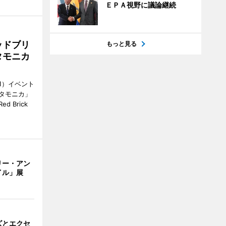
ＥＰＡ視野に議論継続
ッドブリ
もっと見る
タモニカ
1）イベント
タモニカ」
 Brick
リー・アン
イル」展
ズとエクセ