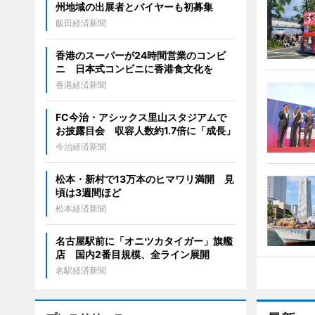
州地域の出展者とバイヤーも初募集
飯田経済新聞
香港のスーパーが24時間営業のコンビ
ニ 日本式コンビニに香港食文化を
香港経済新聞
FC今治・アシックス里山スタジアムで
お披露目会 収容人数約1.7倍に「成長」
今治経済新聞
松本・新村で13万本のヒマワリ満開 見
頃は3週間ほど
松本経済新聞
名古屋駅前に「オニツカタイガー」旗艦
店 国内2番目規模、全ライン展開
名駅経済新聞