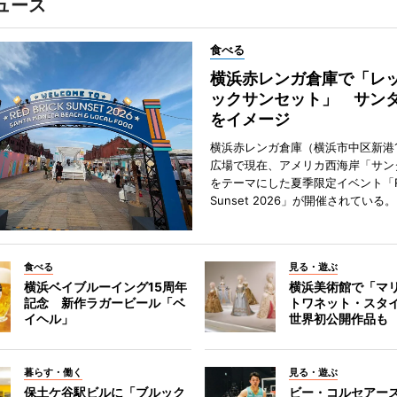
ュース
食べる
横浜赤レンガ倉庫で「レ
ックサンセット」 サン
をイメージ
横浜赤レンガ倉庫（横浜市中区新港
広場で現在、アメリカ西海岸「サン
をテーマにした夏季限定イベント「Red
Sunset 2026」が開催されている。
食べる
見る・遊ぶ
横浜ベイブルーイング15周年
横浜美術館で「マ
記念 新作ラガービール「ベ
トワネット・スタ
イヘル」
世界初公開作品も
暮らす・働く
見る・遊ぶ
保土ケ谷駅ビルに「ブルック
ビー・コルセアー