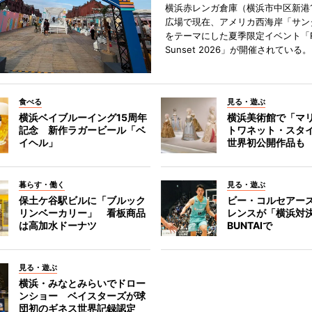
横浜赤レンガ倉庫（横浜市中区新港
広場で現在、アメリカ西海岸「サン
をテーマにした夏季限定イベント「Red
Sunset 2026」が開催されている。
食べる
見る・遊ぶ
横浜ベイブルーイング15周年
横浜美術館で「マ
記念 新作ラガービール「ベ
トワネット・スタ
イヘル」
世界初公開作品も
暮らす・働く
見る・遊ぶ
保土ケ谷駅ビルに「ブルック
ビー・コルセアー
リンベーカリー」 看板商品
レンスが「横浜対
は高加水ドーナツ
BUNTAIで
見る・遊ぶ
横浜・みなとみらいでドロー
ンショー ベイスターズが球
団初のギネス世界記録認定