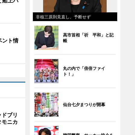
と船上パ
非核三原則見直し、予断せず
高市首相「祈 平和」と記
ベント情
帳
丸の内で「倍倍ファイ
ト！」
仙台七夕まつりが開幕
ッドブリ
タモニカ