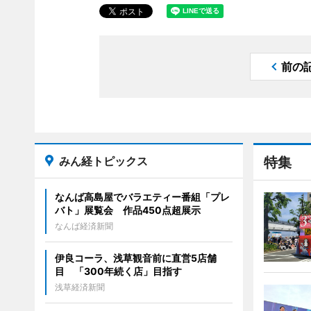
前の
みん経トピックス
特集
なんば高島屋でバラエティー番組「プレ
バト」展覧会 作品450点超展示
なんば経済新聞
伊良コーラ、浅草観音前に直営5店舗
目 「300年続く店」目指す
浅草経済新聞