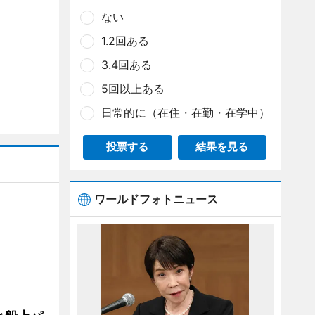
ない
1.2回ある
3.4回ある
5回以上ある
日常的に（在住・在勤・在学中）
投票する
結果を見る
ワールドフォトニュース