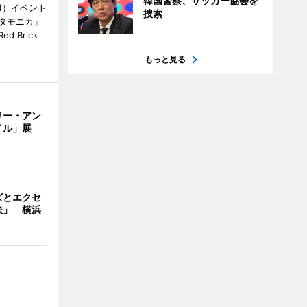
韓国警察、サッカー協会を
1）イベント
捜索
タモニカ」
 Brick
もっと見る
リー・アン
イル」展
ズとエクセ
決」 横浜