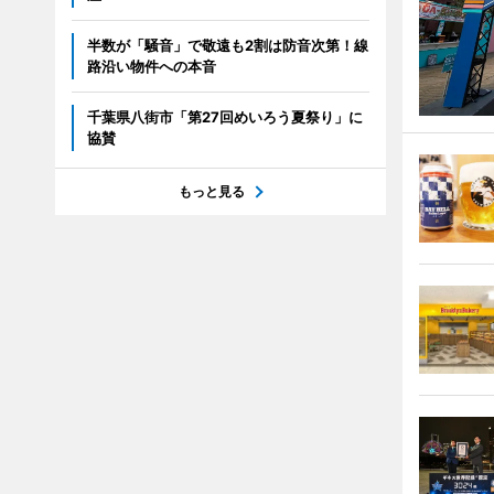
半数が「騒音」で敬遠も2割は防音次第！線
路沿い物件への本音
千葉県八街市「第27回めいろう夏祭り」に
協賛
もっと見る