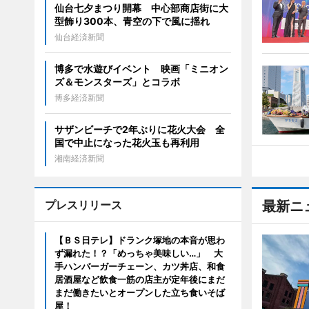
仙台七夕まつり開幕 中心部商店街に大
型飾り300本、青空の下で風に揺れ
仙台経済新聞
博多で水遊びイベント 映画「ミニオン
ズ＆モンスターズ」とコラボ
博多経済新聞
サザンビーチで2年ぶりに花火大会 全
国で中止になった花火玉も再利用
湘南経済新聞
プレスリリース
最新ニ
【ＢＳ日テレ】ドランク塚地の本音が思わ
ず漏れた！？「めっちゃ美味しい…」 大
手ハンバーガーチェーン、カツ丼店、和食
居酒屋など飲食一筋の店主が定年後にまだ
まだ働きたいとオープンした立ち食いそば
屋！