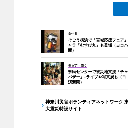
食べる
そごう横浜で「宮城応援フェア」
ャラ「むすび丸」も登場（ヨコハ
聞）
暮らす・働く
県民センターで被災地支援「チャ
バザー」-ライブや写真展も（ヨ
済新聞）
神奈川災害ボランティアネットワーク 
大震災特設サイト