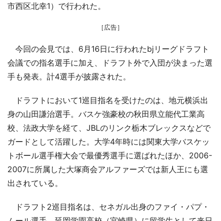
市西区北幸1）で行われた。
［広告］
今回の会見では、6月16日に行われたbjリーグドラフト
会議での指名選手に加え、ドラフト外で入団が決まった選
手も発表。計4選手が披露された。
ドラフトにおいて1巡目指名を受けたのは、地元横浜出
身の山田謙治選手。バスケ強豪校の秋田県立能代工業高
校、法政大学を経て、JBLのリンク栃木ブレックスなどで
ガードとして活躍した。大学4年時には関東大学バスケッ
トボール選手権大会で最優秀選手に選ばれたほか、2006-
2007に所属した大塚商会アルファーズでは新人王にも選
出されている。
ドラフト2巡目指名は、セネガル出身のファイ・パプ・
ムール選手。延岡学園高校（宮崎県）に留学生として来日