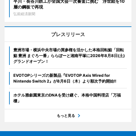
平川・長谷川鉄工が全国大会一次審査に挑む 浮世絵を10
層の鋼板で再現
弘前経済新聞
プレスリリース
豊洲市場・横浜中央市場の買参権を活かした本格回転鮨「回転
鮨 豊洲 まぐろ一番」ららぽーと湘南平塚に2026年8月8日(土)
グランドオープン！
EVOTOPシリーズの新製品『EVOTOP Axis Wired for
Nintendo Switch 2』が8月6日（木）より順次予約開始!!
ホテル雅叙園東京のDNAを受け継ぐ、本格中国料理店「万福
樓」
もっと見る