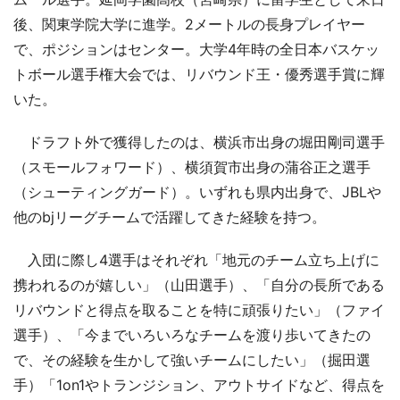
後、関東学院大学に進学。2メートルの長身プレイヤー
で、ポジションはセンター。大学4年時の全日本バスケッ
トボール選手権大会では、リバウンド王・優秀選手賞に輝
いた。
ドラフト外で獲得したのは、横浜市出身の堀田剛司選手
（スモールフォワード）、横須賀市出身の蒲谷正之選手
（シューティングガード）。いずれも県内出身で、JBLや
他のbjリーグチームで活躍してきた経験を持つ。
入団に際し4選手はそれぞれ「地元のチーム立ち上げに
携われるのが嬉しい」（山田選手）、「自分の長所である
リバウンドと得点を取ることを特に頑張りたい」（ファイ
選手）、「今までいろいろなチームを渡り歩いてきたの
で、その経験を生かして強いチームにしたい」（掘田選
手）「1on1やトランジション、アウトサイドなど、得点を