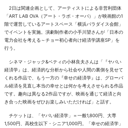
2日は関連企画として、アーティストによる非営利団体
「ART LAB OVA（アート・ラボ・オーバ）」が映画館の1
階で運営しているアートスペース「横浜パラダイス会館」
でイベントを実施。演劇制作者の小手川望さんが「日本の
電力会社を考える～チョー初心者向け経済学講座SP」を
行う。
シネマ・ジャック&ベティの小林良夫さんは「『ヤバい
経済学』は、経済的な分析から社会や人間の裏側を見せて
くれる作品で、もう一方の『幸せの経済学』は、グローバ
ル経済を見直し本当の幸せとは何かを考えさせられる作品
です。趣向は異なる2作品ですが、映画を通じて経済と向
き合った映画をぜひお楽しみいただければ」と話す。
チケットは、「ヤバい経済学」＝一般1,800円、大専
1,500円、高校生以下・シニア1,000円。「幸せの経済学」