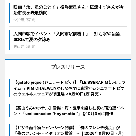
映画「汝、星のごとく」横浜流星さん・広瀬すずさんが今
治市長を表敬訪問
今治経済新聞
入間市駅でイベント「入間市駅前横丁」 打ち水や音楽、
SDGsで夏の夕涼み
狭山経済新聞
プレスリリース
【gelato pique (ジェラート ピケ)】「LE SSERAFIM(ルセラフ
ィム)」KIM CHAEWONがしなやかに表現するジェラート ピケ
のウェルネスウェアが初登場＜8月10日(月)発売＞
【葉山うみのホテル】音楽・海・温泉を楽しむ初の宿泊型イベ
ント「umi conexion “Hayamatic!”」を10月3日に開催
【ピザ全品半額キャンペーン開催】「俺のフレンチ横浜」が
「俺のフレンチ・イタリアン横浜」へ｜2026年8月10日（月）