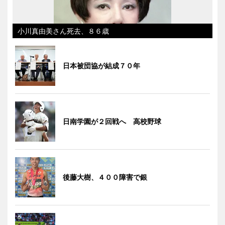
小川真由美さん死去、８６歳
日本被団協が結成７０年
日南学園が２回戦へ 高校野球
後藤大樹、４００障害で銀