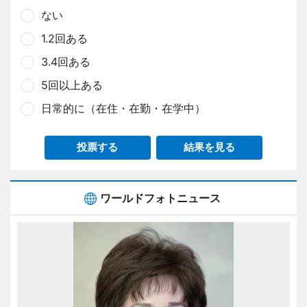
ない
1.2回ある
3.4回ある
5回以上ある
日常的に（在住・在勤・在学中）
投票する
結果を見る
ワールドフォトニュース