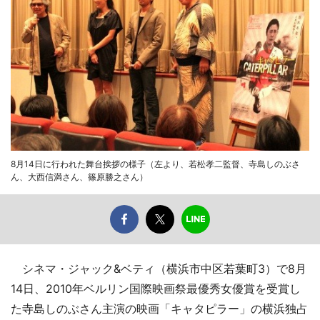
8月14日に行われた舞台挨拶の様子（左より、若松孝二監督、寺島しのぶさ
ん、大西信満さん、篠原勝之さん）
シネマ・ジャック&ベティ（横浜市中区若葉町3）で8月
14日、2010年ベルリン国際映画祭最優秀女優賞を受賞し
た寺島しのぶさん主演の映画「キャタピラー」の横浜独占