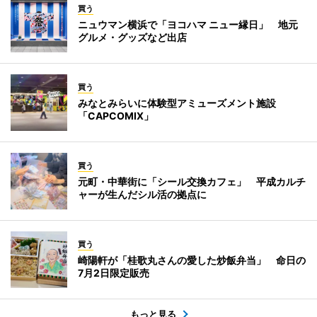
買う
ニュウマン横浜で「ヨコハマ ニュー縁日」 地元
グルメ・グッズなど出店
買う
みなとみらいに体験型アミューズメント施設
「CAPCOMIX」
買う
元町・中華街に「シール交換カフェ」 平成カルチ
ャーが生んだシル活の拠点に
買う
崎陽軒が「桂歌丸さんの愛した炒飯弁当」 命日の
7月2日限定販売
もっと見る