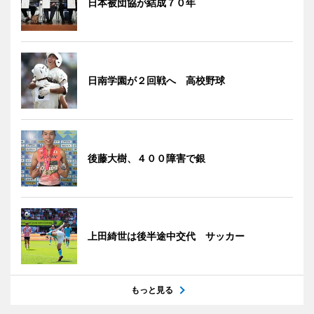
日本被団協が結成７０年
日南学園が２回戦へ 高校野球
後藤大樹、４００障害で銀
上田綺世は後半途中交代 サッカー
もっと見る