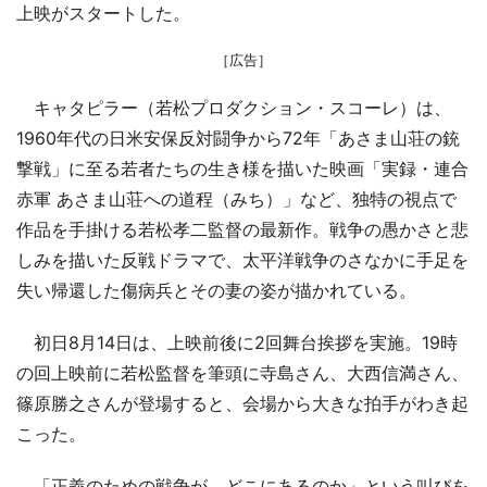
上映がスタートした。
［広告］
キャタピラー（若松プロダクション・スコーレ）は、
1960年代の日米安保反対闘争から72年「あさま山荘の銃
撃戦」に至る若者たちの生き様を描いた映画「実録・連合
赤軍 あさま山荘への道程（みち）」など、独特の視点で
作品を手掛ける若松孝二監督の最新作。戦争の愚かさと悲
しみを描いた反戦ドラマで、太平洋戦争のさなかに手足を
失い帰還した傷病兵とその妻の姿が描かれている。
初日8月14日は、上映前後に2回舞台挨拶を実施。19時
の回上映前に若松監督を筆頭に寺島さん、大西信満さん、
篠原勝之さんが登場すると、会場から大きな拍手がわき起
こった。
「正義のための戦争が、どこにあるのか」という叫びを