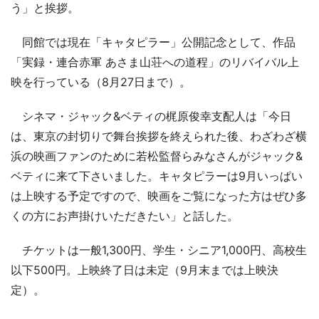
う」と挨拶。
同館では現在「キャタピラー」公開記念として、作品
「実録・連合赤軍 あさま山荘への道程」のリバイバル上
映を行っている（8月27日まで）。
シネマ・ジャック&ベティの梶原俊幸支配人は「今日
は、東京の封切りで舞台挨拶を終えられた後、わざわざ横
浜の映画ファンのために若松監督らみなさんがジャック&
ベティに来て下さいました。キャタピラーは9月いっぱい
は上映する予定ですので、映画をご覧になった方はぜひ多
くの方にお声掛けいただきたい」と話した。
チケットは一般1,300円、学生・シニア1,000円、高校生
以下500円。上映終了日は未定（9月末までは上映決
定）。