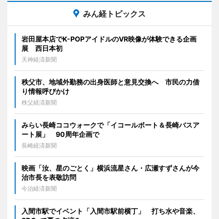
みん経トピックス
岩田屋本店でK-POPアイドルのVR映像が体験できる企画
展 西日本初
天神経済新聞
秩父市、地域外勤務の出身医師と意見交換へ 市民の力借
り情報呼びかけ
秩父経済新聞
みらい長崎ココウォークで「イコールボート＆長崎バスア
ート展」 90周年企画で
長崎経済新聞
映画「汝、星のごとく」横浜流星さん・広瀬すずさんが今
治市長を表敬訪問
今治経済新聞
入間市駅でイベント「入間市駅前横丁」 打ち水や音楽、