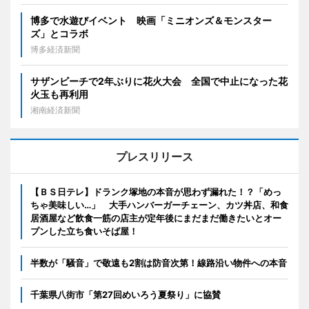
博多で水遊びイベント 映画「ミニオンズ＆モンスター
ズ」とコラボ
博多経済新聞
サザンビーチで2年ぶりに花火大会 全国で中止になった花
火玉も再利用
湘南経済新聞
プレスリリース
【ＢＳ日テレ】ドランク塚地の本音が思わず漏れた！？「めっ
ちゃ美味しい…」 大手ハンバーガーチェーン、カツ丼店、和食
居酒屋など飲食一筋の店主が定年後にまだまだ働きたいとオー
プンした立ち食いそば屋！
半数が「騒音」で敬遠も2割は防音次第！線路沿い物件への本音
千葉県八街市「第27回めいろう夏祭り」に協賛