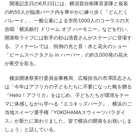
開港記念日の6月2日には、横須賀自衛隊音楽隊と仮装
の約50人が臨港パーク内を華やかに練り歩く「どんたく
パレード」、一般公募による市民1,000人のコーラスの大
合唱「横浜銀行 ドリーム オブ ハーモニー」などを行い、
開港祭ライブには歌手の杉山清貴さんがステージに登場す
る。フィナーレでは、恒例の光と音・水と花火のショー
「ビームスペクタクル in ハーバー」の約3,000発の花火
が夜空を彩る。
横浜開港祭実行委員会事務局、広報担当の市澤匡志さん
は「今年はアフリカの子どもたちに不要になった靴を贈る
『Hello！アフリカ』をはじめ、子どもたちが環境をテー
マに体感しながら学べる『エコキッズパーク』、横浜のご
当地スイーツ選手権『YOKOHAMAスウィーツパラダイ
ス』が新たに加わりました。皆で横浜の開港をお祝いしま
しょう」と話している。