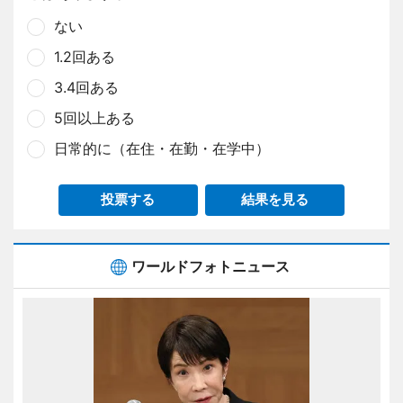
ない
1.2回ある
3.4回ある
5回以上ある
日常的に（在住・在勤・在学中）
投票する
結果を見る
ワールドフォトニュース