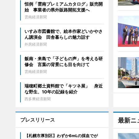
恒例「雲南プレミアムカタログ」販売開
始 事業者の県外販路開拓支援へ
雲南経済新聞
いすみ市図書館で、絵本作家どいかやさ
ん講演会 田舎暮らしの魅力話す
外房経済新聞
飯南・来島で「子どもの声」を考える研
修会 言葉の背景にも目を向けて
雲南経済新聞
瑞穂町郷土資料館で「キツネ展」 身近
な野生、10年の記録を紹介
西多摩経済新聞
プレスリリース
最新ニ
【札幌市厚別区】わずか6mLの採血でが