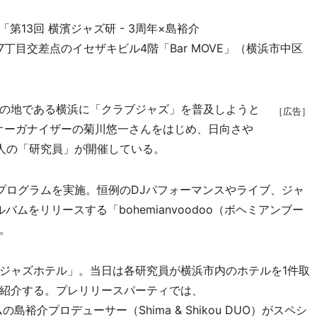
13回 横濱ジャズ研 - 3周年×島裕介
長者町7丁目交差点のイセザキビル4階「Bar MOVE」（横浜市中区
の地である横浜に「クラブジャズ」を普及しようと
［広告］
。オーガナイザーの菊川悠一さんをはじめ、日向さや
人の「研究員」が開催している。
ログラムを実施。恒例のDJパフォーマンスやライブ、ジャ
ムをリリースする「bohemianvoodoo（ボヘミアンブー
。
ジャズホテル」。当日は各研究員が横浜市内のホテルを1件取
紹介する。プレリリースパーティでは、
ムの島裕介プロデューサー（Shima & Shikou DUO）がスペシ