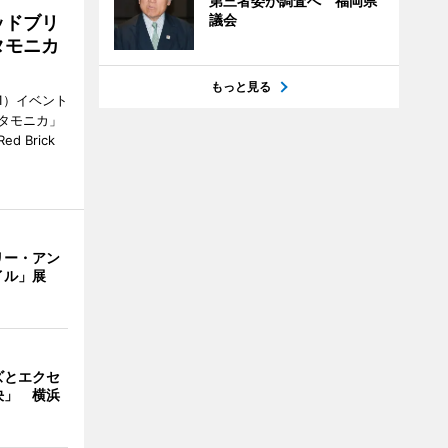
第三者委が調査へ 福岡県
議会
ッドブリ
タモニカ
もっと見る
1）イベント
タモニカ」
 Brick
リー・アン
イル」展
ズとエクセ
決」 横浜