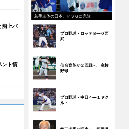
若手主体の日本、ＰＳＧに完敗
と船上パ
プロ野球・ロッテ８―０西
武
ベント情
仙台育英が２回戦へ 高校
野球
プロ野球・中日４―１ヤク
ルト