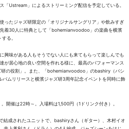
「Ustream」によるストリーミング配信を予定している。
使ったジャズ研限定の「オリジナルサングリア」や飲みすぎ
30人に特典として「bohemianvoodoo」の楽曲を横濱
トする。
に興味がある人もそうでない人にも来てもらって楽しんでも
達が居心地の良い空間を作れる様に、最高のパフォーマンス
研の役割」。また、「bohemianvoodoo」のbashiry（バシ
1stアルバムリリースと横濱ジャズ研3周年記念イベントを同時に飾
」。開催は22時～。入場料は1,500円（1ドリンク付き）。
横浜で結成されたユニットで、bashiryさん（ギター）、木村イオ
）、井上孝利さん（ドラム）の4人編成。ジャズシーンをはじ