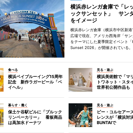
横浜赤レンガ倉庫で「レ
ックサンセット」 サン
をイメージ
横浜赤レンガ倉庫（横浜市中区新港
広場で現在、アメリカ西海岸「サン
をテーマにした夏季限定イベント「Red
Sunset 2026」が開催されている。
食べる
見る・遊ぶ
横浜ベイブルーイング15周年
横浜美術館で「マ
記念 新作ラガービール「ベ
トワネット・スタ
イヘル」
世界初公開作品も
暮らす・働く
見る・遊ぶ
保土ケ谷駅ビルに「ブルック
ビー・コルセアー
リンベーカリー」 看板商品
レンスが「横浜対
は高加水ドーナツ
BUNTAIで