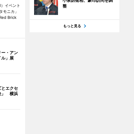
小泉防衛相、豪印訪問を調
1）イベント
整
タモニカ」
 Brick
もっと見る
リー・アン
イル」展
ズとエクセ
決」 横浜