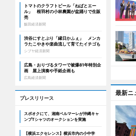
トマトのクラフトビール「ねばとエー
ル」 根羽村の小林農園が盆踊りで生販
売
飯田経済新聞
渋谷にすとぷり「縁日かふぇ」 メンカ
ラたこやきや楽曲流して育てたイチゴも
シブヤ経済新聞
広島・おりづるタワーで被爆81年特別企
画 屋上演奏や手紙企画も
広島経済新聞
最新ニ
プレスリリース
スポオクにて、湘南ベルマーレが沖縄キャ
ンプTシャツのオークションを実施
【横浜エクセレンス】横浜市内の小中学