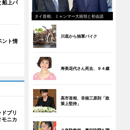
と船上パ
タイ首相、ミャンマー大統領と初会談
川底から独軍バイク
ベント情
寿美花代さん死去、９４歳
高市首相、非核三原則「政
策上堅持」
ッドブリ
タモニカ