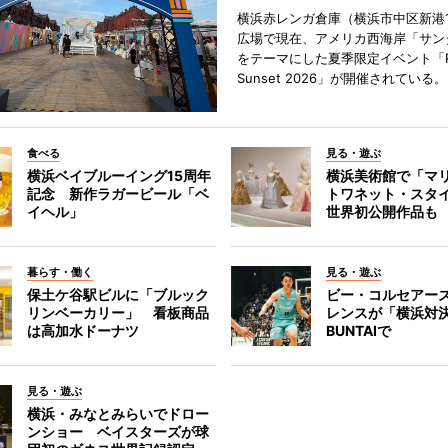
横浜赤レンガ倉庫（横浜市中区新港
広場で現在、アメリカ西海岸「サン
をテーマにした夏季限定イベント「Red
Sunset 2026」が開催されている。
食べる
見る・遊ぶ
横浜ベイブルーイング15周年
横浜美術館で「マ
記念 新作ラガービール「ベ
トワネット・スタ
イヘル」
世界初公開作品も
暮らす・働く
見る・遊ぶ
保土ケ谷駅ビルに「ブルック
ビー・コルセアー
リンベーカリー」 看板商品
レンスが「横浜対
は高加水ドーナツ
BUNTAIで
見る・遊ぶ
横浜・みなとみらいでドロー
ンショー ベイスターズが球