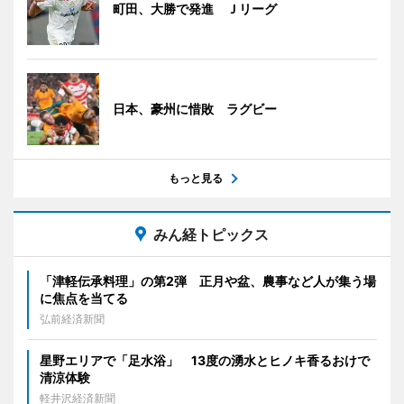
町田、大勝で発進 Ｊリーグ
日本、豪州に惜敗 ラグビー
もっと見る
みん経トピックス
「津軽伝承料理」の第2弾 正月や盆、農事など人が集う場
に焦点を当てる
弘前経済新聞
星野エリアで「足水浴」 13度の湧水とヒノキ香るおけで
清涼体験
軽井沢経済新聞