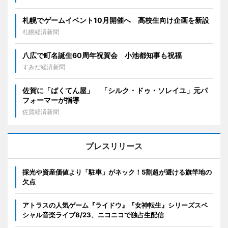
札幌でゲームイベント10月開催へ 高校生向け企画を新設
札幌経済新聞
八広で町名誕生60周年祝賀会 小池都知事も祝福
すみだ経済新聞
佐賀に「ばくてん屋」 「シルク・ドゥ・ソレイユ」元パ
フォーマーが指導
佐賀経済新聞
プレスリリース
採光や資産価値より「駐車」がネック！5割超が避ける旗竿地の
欠点
アトラスの人気ゲーム『ライドウ』『女神転生』シリーズスペ
シャル音楽ライブ8/23、ニコニコで独占生配信