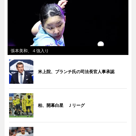
張本美和、４強入り
米上院、ブランチ氏の司法長官人事承認
柏、開幕白星 Ｊリーグ