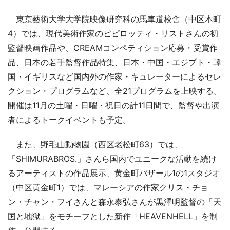
東京藝術大学大学院映像研究科の馬車道校舎（中区本町
4）では、現代美術作家のピピロッティ・リストさんの初
監督映画作品や、CREAMコンペティション応募・受賞作
品、日本の若手監督作品特集、日本・中国・エジプト・韓
国・イギリスなど国内外の作家・キュレーターによるセレ
クション・プログラムなど、全21プログラムを上映する。
開催は11月の土曜・日曜・祝日の計11日間で、監督や出演
者によるトークイベントも予定。
また、野毛山動物園（西区老松町63）では、
「SHIMURABROS.」さんら国内でユニークな活動を続け
るアーティストの作品展示、黄金町バザール1の1スタジオ
（中区黄金町1）では、マレーシアの作家クリス・チョ
ン・チャン・フイさんと森永泰弘さんが黒澤明監督の「天
国と地獄」をモチーフとした新作「HEAVENHELL」を制