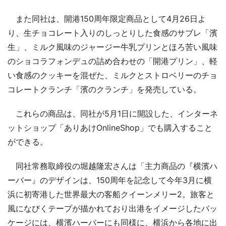
また同社は、開港150周年限定商品として4月26日よ
り、生チョコレート入りのしっとりした食感のサブレ「濱
生」、ミルク風味のジャージー牛乳プリンとほろ苦い風味
のショコラフォンデュの詰め合わせの「開港プリン」、軽
い食感のクッキーを混ぜた、ミルクとストロベリーのチョ
コレートクランチ「濱のクランチ」を発売している。
これらの商品は、同社が5月1日に開設した、インターネ
ットショップ「ありあけOnlineShop」でも購入すること
ができる。
同社常務取締役の堀越隆宏さんは「主力商品の『横濱ハ
ーバー』のデザインは、150周年を記念して今年3月に横
浜に初寄港した世界最大の客船クイーンメリー2。旅客と
風になびくテープが描かれており出港をイメージしたパッ
ケージには、横濱ハーバーにも同様に、横浜から各地に出