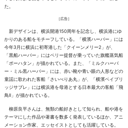
た。
［広告］
新デザインは、横浜開港150周年を記念し、横浜港にゆ
かりのある船をモチーフしている。「横濱ハーバー」には
今年3月に横浜に初寄港した「クイーンメリー2」が、
「黒船ハーバー」にはペリー提督が乗っていた旗艦蒸気船
「ポーハタン」が描かれている。また、「ミルクハーバ
ー・ミル黒ハーバー」には、赤い靴や青い眼の人形などの
童謡に歌われた客船「さいべりあ丸」が、「横濱ベイブリ
ッジサブレ」には横浜港を母港とする日本最大の客船「飛
鳥II」が描かれている。
柳原良平さんは、無類の船好きとして知られ、船や港を
テーマにした作品や著書を数多く発表しているほか、アニ
メーション作家、エッセイストとしても活躍している。