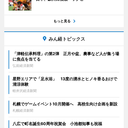
もっと見る
みん経トピックス
「津軽伝承料理」の第2弾 正月や盆、農事など人が集う場
に焦点を当てる
弘前経済新聞
星野エリアで「足水浴」 13度の湧水とヒノキ香るおけで
清涼体験
軽井沢経済新聞
札幌でゲームイベント10月開催へ 高校生向け企画を新設
札幌経済新聞
八広で町名誕生60周年祝賀会 小池都知事も祝福