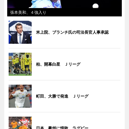
張本美和、４強入り
米上院、ブランチ氏の司法長官人事承認
柏、開幕白星 Ｊリーグ
町田、大勝で発進 Ｊリーグ
日本、豪州に惜敗 ラグビー