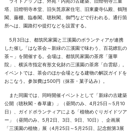
ライトアップは、外苑・内苑の古建築、旧燈明寺三重
塔、旧燈明寺本堂、旧矢箆原家住宅、旧東慶寺仏殿、鶴翔
閣、藤棚、臨春閣、聴秋閣、御門などで行われる。通行箇
所へは、園路灯や提灯などを設置する。
5月3日は、都筑民家園と三溪園のボランティアが連携
した催し「はな茶会～新緑の三溪園で味わう、百花繚乱の
茶～」を開催する。会場は、都筑民家園の茶席「蓮華
院」、横浜市指定有形文化財の三溪園の茶席「白雲邸」。
イベントでは、茶会のほか会場となる建物の解説ガイドを
おこなう。参加費は500円（抹茶・菓子込み）。
また同園では、同時開催イベントとして「新緑の古建築
公開（聴秋閣・春草廬）」（昼間のみ、4月25日～5月10
日）、ガイドボランティアによる「植物めぐりガイドツア
ー」（昼間のみ、5月2日、3日、9日、10日）、企画展
「三溪園の植物」展（4月25日～5月25日、記念館第3展