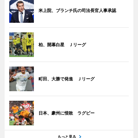
米上院、ブランチ氏の司法長官人事承認
柏、開幕白星 Ｊリーグ
町田、大勝で発進 Ｊリーグ
日本、豪州に惜敗 ラグビー
もっと見る