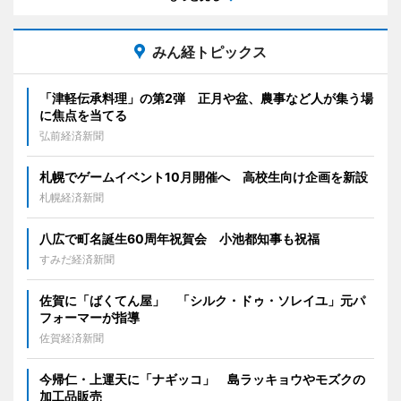
みん経トピックス
「津軽伝承料理」の第2弾 正月や盆、農事など人が集う場
に焦点を当てる
弘前経済新聞
札幌でゲームイベント10月開催へ 高校生向け企画を新設
札幌経済新聞
八広で町名誕生60周年祝賀会 小池都知事も祝福
すみだ経済新聞
佐賀に「ばくてん屋」 「シルク・ドゥ・ソレイユ」元パ
フォーマーが指導
佐賀経済新聞
今帰仁・上運天に「ナギッコ」 島ラッキョウやモズクの
加工品販売