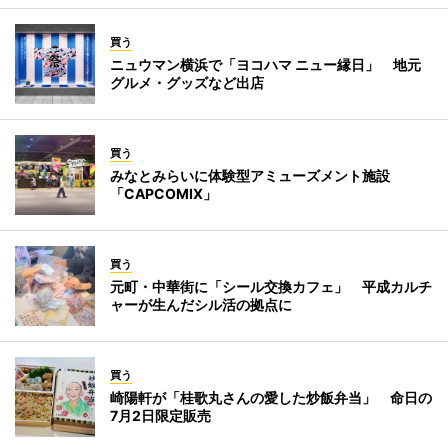
買う
ニュウマン横浜で「ヨコハマ ニュー縁日」 地元
グルメ・グッズなど出店
買う
みなとみらいに体験型アミューズメント施設
「CAPCOMIX」
買う
元町・中華街に「シール交換カフェ」 平成カルチ
ャーが生んだシル活の拠点に
買う
崎陽軒が「桂歌丸さんの愛した炒飯弁当」 命日の
7月2日限定販売