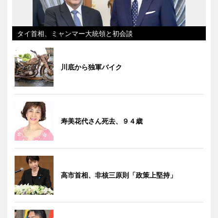
タイ首相、ミャンマー大統領と初会談
川底から独軍バイク
寿美花代さん死去、９４歳
高市首相、非核三原則「政策上堅持」