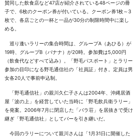
賛同した飲食店など47店が紹介されている48ページの冊
子で、6枚のクーポン券が付いている。クーポン券1枚～3
枚で、各店ごとの一杯と一品が30分の制限時間中に楽し
める。
巡り逢いラリーの集合時間は、グループA（あひる）が
19時、グループB（バナナ）が20時。参加費は5,000円
（飲食代などすべて込み）。「野毛パスポート」とラリー
参加の目印になる野毛通信社の「社員証」付き。定員は男
女各20人で事前申込制。
「野毛通信社」の親川久仁子さんは2004年、沖縄居酒
屋「波の上」を経営していた当時に「野毛飲兵衛ラリー」
を発案。2006年7月に閉店した「バラ荘」を居抜きで受け
継ぎ「野毛通信社」としてバーを引き継いだ。
今回のラリーについて親川さんは「1月31日に開催した