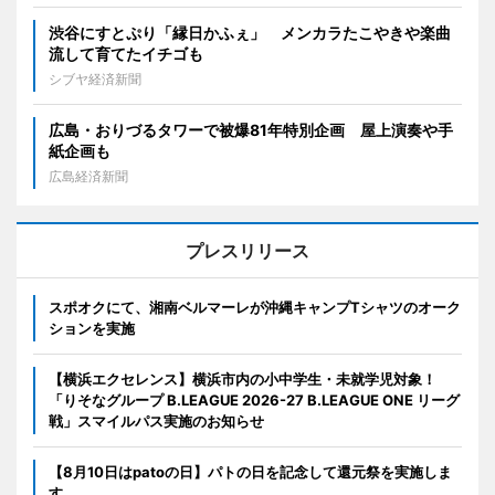
渋谷にすとぷり「縁日かふぇ」 メンカラたこやきや楽曲
流して育てたイチゴも
シブヤ経済新聞
広島・おりづるタワーで被爆81年特別企画 屋上演奏や手
紙企画も
広島経済新聞
プレスリリース
スポオクにて、湘南ベルマーレが沖縄キャンプTシャツのオーク
ションを実施
【横浜エクセレンス】横浜市内の小中学生・未就学児対象！
「りそなグループ B.LEAGUE 2026-27 B.LEAGUE ONE リーグ
戦」スマイルパス実施のお知らせ
【8月10日はpatoの日】パトの日を記念して還元祭を実施しま
す