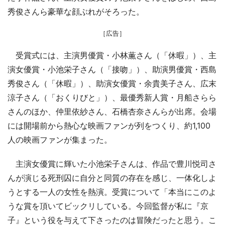
秀俊さんら豪華な顔ぶれがそろった。
［広告］
受賞式には、主演男優賞・小林薫さん（「休暇」）、主
演女優賞・小池栄子さん（「接吻」）、助演男優賞・西島
秀俊さん（「休暇」）、助演女優賞・余貴美子さん、広末
涼子さん（「おくりびと」）、最優秀新人賞・月船さらら
さんのほか、仲里依紗さん、石橋杏奈さんらが出席。会場
には開場前から熱心な映画ファンが列をつくり、約1,100
人の映画ファンが集まった。
主演女優賞に輝いた小池栄子さんは、作品で豊川悦司さ
んが演じる死刑囚に自分と同質の存在を感じ、一体化しよ
うとする一人の女性を熱演。受賞について「本当にこのよ
うな賞を頂いてビックリしている。今回監督が私に『京
子』という役を与えて下さったのは冒険だったと思う。こ