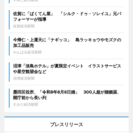
佐賀に「ばくてん屋」 「シルク・ドゥ・ソレイユ」元パ
フォーマーが指導
佐賀経済新聞
今帰仁・上運天に「ナギッコ」 島ラッキョウやモズクの
加工品販売
やんばる経済新聞
沼津「淡島ホテル」が夏限定イベント イラストサービス
や星空観望会など
沼津経済新聞
墨田区役所、「令和8年8月8日婚」 300人超が婚姻届、
開庁前から長い列
すみだ経済新聞
プレスリリース