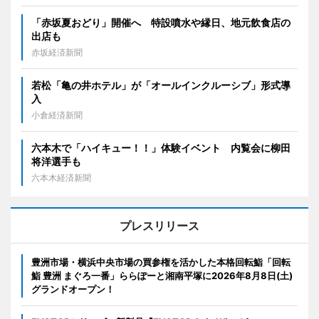
「赤坂夏おどり」開催へ 特設噴水や縁日、地元飲食店の
出店も
赤坂経済新聞
若松「亀の井ホテル」が「オールインクルーシブ」形式導
入
小倉経済新聞
六本木で「ハイキュー！！」体験イベント 内覧会に柳田
将洋選手も
六本木経済新聞
プレスリリース
豊洲市場・横浜中央市場の買参権を活かした本格回転鮨「回転
鮨 豊洲 まぐろ一番」ららぽーと湘南平塚に2026年8月8日(土)
グランドオープン！