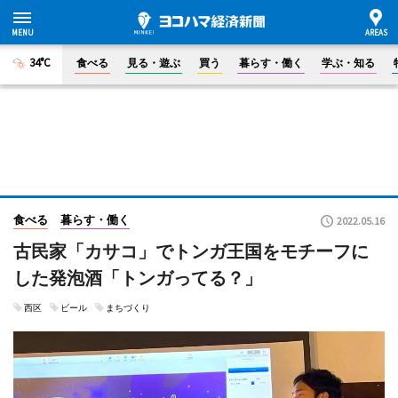
34°C
食べる
見る・遊ぶ
買う
暮らす・働く
学ぶ・知る
食べる
暮らす・働く
2022.05.16
古民家「カサコ」でトンガ王国をモチーフに
した発泡酒「トンガってる？」
西区
ビール
まちづくり