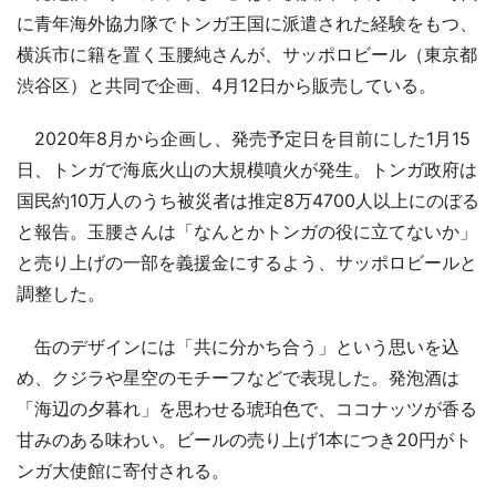
に青年海外協力隊でトンガ王国に派遣された経験をもつ、
横浜市に籍を置く玉腰純さんが、サッポロビール（東京都
渋谷区）と共同で企画、4月12日から販売している。
2020年8月から企画し、発売予定日を目前にした1月15
日、トンガで海底火山の大規模噴火が発生。トンガ政府は
国民約10万人のうち被災者は推定8万4700人以上にのぼる
と報告。玉腰さんは「なんとかトンガの役に立てないか」
と売り上げの一部を義援金にするよう、サッポロビールと
調整した。
缶のデザインには「共に分かち合う」という思いを込
め、クジラや星空のモチーフなどで表現した。発泡酒は
「海辺の夕暮れ」を思わせる琥珀色で、ココナッツが香る
甘みのある味わい。ビールの売り上げ1本につき20円がト
ンガ大使館に寄付される。