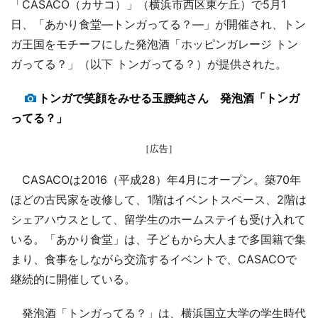
「CASACO（カサコ）」（横浜市西区東ケ丘）で5月1
日、「あかり食堂―トンガってる？―」が開催され、トン
ガ王国をモチーフにした発泡酒「ホッピンガレージ トン
ガってる？」（以下 トンガってる？）が提供された。
トンガで笑顔をみせる玉腰純さん 発泡酒「トンガ
ってる？」
［広告］
CASACOは2016（平成28）年4月にオープン。築70年
ほどの古民家を改修して、1階はイベントスペース、2階は
シェアハウスとして、留学生のホームステイも受け入れて
いる。「あかり食堂」は、子どもから大人まで多国籍で集
まり、食事をしながら交流するイベントで、CASACOで
継続的に開催している。
発泡酒「トンガってる？」は、横浜国立大学の学生時代