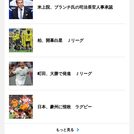
米上院、ブランチ氏の司法長官人事承認
柏、開幕白星 Ｊリーグ
町田、大勝で発進 Ｊリーグ
日本、豪州に惜敗 ラグビー
もっと見る