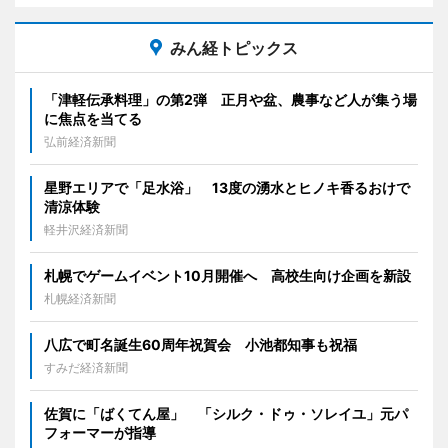
みん経トピックス
「津軽伝承料理」の第2弾 正月や盆、農事など人が集う場
に焦点を当てる
弘前経済新聞
星野エリアで「足水浴」 13度の湧水とヒノキ香るおけで
清涼体験
軽井沢経済新聞
札幌でゲームイベント10月開催へ 高校生向け企画を新設
札幌経済新聞
八広で町名誕生60周年祝賀会 小池都知事も祝福
すみだ経済新聞
佐賀に「ばくてん屋」 「シルク・ドゥ・ソレイユ」元パ
フォーマーが指導