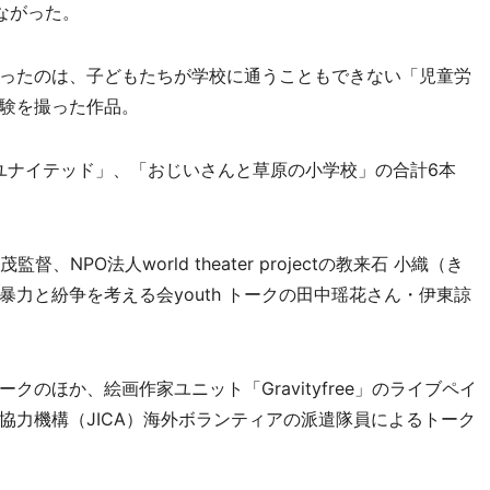
ながった。
ったのは、子どもたちが学校に通うこともできない「児童労
験を撮った作品。
カ・ユナイテッド」、「おじいさんと草原の小学校」の合計6本
PO法人world theater projectの教来石 小織（き
力と紛争を考える会youth トークの田中瑶花さん・伊東諒
クのほか、絵画作家ユニット「Gravityfree」のライブペイ
協力機構（JICA）海外ボランティアの派遣隊員によるトーク