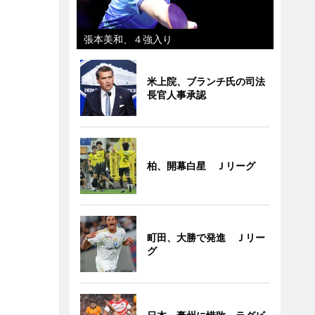
張本美和、４強入り
米上院、ブランチ氏の司法
長官人事承認
柏、開幕白星 Ｊリーグ
町田、大勝で発進 Ｊリー
グ