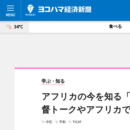
食べる
34°C
学ぶ・知る
アフリカの今を知る「JI
督トークやアフリカ
中区
平和
TICAT