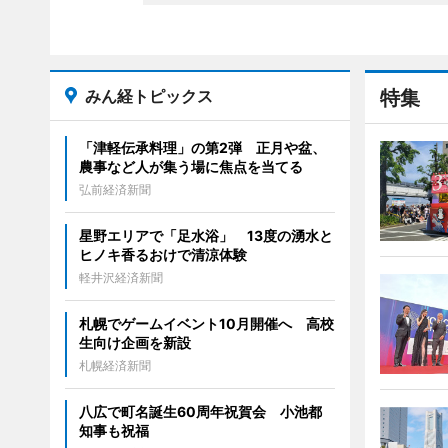
みん経トピックス
特集
「津軽伝承料理」の第2弾 正月や盆、
農事など人が集う場に焦点を当てる
弘前経済新聞
星野エリアで「足水浴」 13度の湧水と
ヒノキ香るおけで清涼体験
軽井沢経済新聞
札幌でゲームイベント10月開催へ 高校
生向け企画を新設
札幌経済新聞
八広で町名誕生60周年祝賀会 小池都
知事も祝福