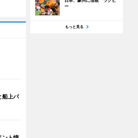
日本、豪州に惜敗 ラグビ
ー
もっと見る
と船上パ
ベント情