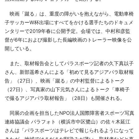
映画「蹴る」は、重度の障がいを抱えながら、電動車椅
子サッカーW杯出場にすべてをかける選手たちのドキュメ
ンタリーで2019年春に公開予定。会場では、中村和彦監
督が6年におよび撮影した長編映画のトレーラー映像を公
開している。
また、取材報告会としてパラスポーツ記者の久下真以子
さん、新部遥希さんによる「初めて見るアジアパラ取材報
告」（27日）、映画「蹴る」の中村監督によるトーク
（27日）、写真家の山下元気さんによるトーク「車椅子
で撮るアジアパラ取材報告」（28日）も開催される。
同展の企画を担当したNPO法人国際障害者スポーツ写真
連絡協議会 パラフォト（横浜市中区鷺山）の佐々木延江
さんは「パラスポーツはテレビで報じられるようになって
きたが、地域ではまだまだ馴染みが薄い。取材者などと直