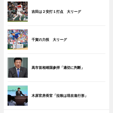
吉田は２安打１打点 大リーグ
千賀の力投 大リーグ
高市首相靖国参拝「適切に判断」
木原官房長官「拉致は現在進行形」