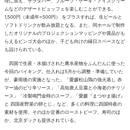
理に加え、サラダバー、フルーツ・ケーキ・アイスクリー
ムなどのデザートビュッフェを楽しむことができる。
1,500円（未成年=500円） をプラスすれば、生ビールと
ソフトドリンクが飲み放題となる。また、同ホールで制作
したオリジナルのプロジェクションマッピングや賞品がも
らえるビンゴ大会のほか、子ども向けの縁日スペースなど
も設けられている。
四国で生産・水揚げされた農水産物をふんだんに使った
今回のバイキング。仕入れは5月から調整・準備していた
が、豪雨後の実施となった。「愛媛松山鶏の強火蒸し 赤
マー油のピリ辛ソース」「高知唐人豆腐と小海老のチリソ
ース」「冷製鳴門金時のスープ」「愛媛『まつやま揚げ』
と 四国産野菜の卵とじ」など、多くの料理に四国特産の
素材を使用。そのほか定番のローストビーフ、寿司のほ
か、北京ダックも提供されている。