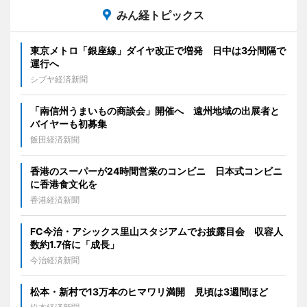
みん経トピックス
東京メトロ「銀座線」ダイヤ改正で増発 日中は3分間隔で
運行へ
シブヤ経済新聞
「南信州うまいもの商談会」開催へ 遠州地域の出展者と
バイヤーも初募集
飯田経済新聞
香港のスーパーが24時間営業のコンビニ 日本式コンビニ
に香港食文化を
香港経済新聞
FC今治・アシックス里山スタジアムでお披露目会 収容人
数約1.7倍に「成長」
今治経済新聞
松本・新村で13万本のヒマワリ満開 見頃は3週間ほど