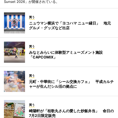
Sunset 2026」が開催されている。
買う
ニュウマン横浜で「ヨコハマ ニュー縁日」 地元
グルメ・グッズなど出店
買う
みなとみらいに体験型アミューズメント施設
「CAPCOMIX」
買う
元町・中華街に「シール交換カフェ」 平成カルチ
ャーが生んだシル活の拠点に
買う
崎陽軒が「桂歌丸さんの愛した炒飯弁当」 命日の
7月2日限定販売