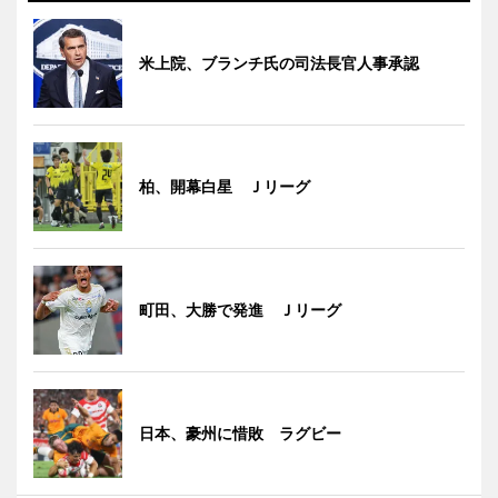
米上院、ブランチ氏の司法長官人事承認
柏、開幕白星 Ｊリーグ
町田、大勝で発進 Ｊリーグ
日本、豪州に惜敗 ラグビー