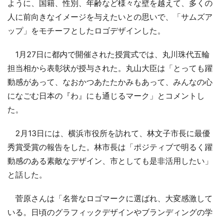
ように、国籍、性別、年齢など様々な壁を越えて、多くの
人に前向きなイメージを与えたいとの思いで、「サムズア
ップ」をモチーフとしたロゴデザインした。
1月27日に都内で開催された授賞式では、丸川珠代五輪
担当相から表彰状が授与された。丸山大臣は「とっても躍
動感があって、なおかつあたたかみもあって、みんなの心
になごむ日本の『わ』にも通じるマーク」とコメントし
た。
2月13日には、横浜市役所を訪れて、林文子市長に最優
秀賞受賞の報告をした。林市長は「ポジティブで明るく躍
動感のある素敵なデザイン、市としても是非活用したい」
と話した。
菅原さんは「名誉なロゴマークに選ばれ、大変感激して
いる。日頃のグラフィックデザインやブランディングの学