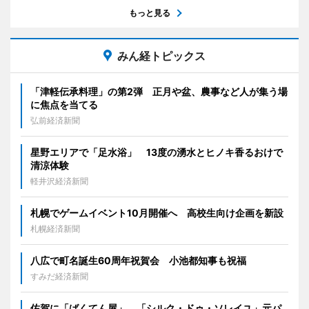
もっと見る
みん経トピックス
「津軽伝承料理」の第2弾 正月や盆、農事など人が集う場
に焦点を当てる
弘前経済新聞
星野エリアで「足水浴」 13度の湧水とヒノキ香るおけで
清涼体験
軽井沢経済新聞
札幌でゲームイベント10月開催へ 高校生向け企画を新設
札幌経済新聞
八広で町名誕生60周年祝賀会 小池都知事も祝福
すみだ経済新聞
佐賀に「ばくてん屋」 「シルク・ドゥ・ソレイユ」元パ