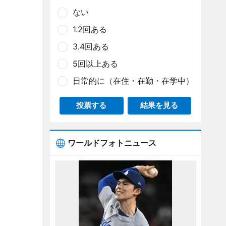
ない
1.2回ある
3.4回ある
5回以上ある
日常的に（在住・在勤・在学中）
投票する
結果を見る
ワールドフォトニュース