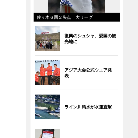
佐々木６回２失点 大リーグ
復興のシュシャ、愛国の観
光地に
アジア大会公式ウエア発
表
ライン川渇水が水運直撃