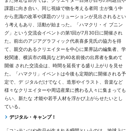
また身近な部分では、クリエイター自身が自らの問題点や
課題に向き合い、同じ視線で物を考える者同 士が集う中
から意識の改革や課題のソリューションが見出されるとい
う考えもあり、活動が始まった。「ハマクリ・イ ブニン
グ」という交流会イベントの第1回が7月30日に開催され
た。前出のアジアグラフィック代表喜多見氏の協力を得
て、親交のあるクリエイターを中心に業界誌の編集者、学
校関連、横浜市の職員など約40名前後の出席者を集めて
開催 された交流会は、時間を延長する盛り上がりを見せ
た。「ハマクリ」イベントは今後も定期的に開催される予
定で、デ ジタルだけでなく、造形やイラスト、音楽など
様々なクリエイターや周辺産業に携わる人々に集まっても
らい、新たな 才能や若手人材を浮かび上がらせたいとし
ている。
デジタル・キャンプ！
「コンテンツや作品が生まれる瞬間というのは、地球上に