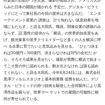
作資金の目処がつき次第、撮影が開始され、アメリカ人か
らみた日本の開国が描かれる 予定だ。デジタル・ピラミ
ッドにとって東社長の今回の渡米は大きな山だ。「エンタ
ーテイメント産業の 誘致は、計り知れない波及効果を地
域にもたらす」と語る大田氏。職員、関連企業の誘致のみ
ならず、話 題性の提供から「横浜」の世界的知名度をあ
げ、観光集客や若手クリエイターなど多くの人を横浜に呼
べ る企業に育てたいと意気込みを見せる。「ひとつ決ま
れば20億円～100億円、決まらなければ0円の会社だ か
ら、そろそろ成果を見せたい。撮影が実際に横浜で始まっ
てこそ世の中に認められる。動き出さなけれ ば誰も認め
てくれない」と語る大田氏。今年6月24日には、株式会社
黒澤フィルムスタジオと基本的業務 提携を結んだ。デジ
タル・ピラミッドの持つ技術を駆使した合同製作により黒
澤作品を蘇らせ、世界マー ケットでの展開の可能性に期
待が寄せられている。