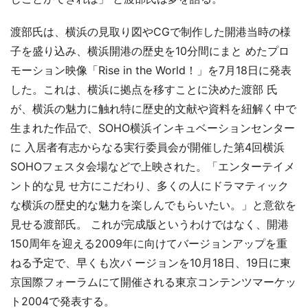
渡部氏は、横浜の見取り図やCGで制作した開港当時の様
子を盛り込み、横浜開港の歴史を10分間にまと めたプロ
モーション映像「Rise in the World！」を7月18日に発表
した。これは、横浜に拠点を移すことに決めた渡部 氏
が、横浜の魅力に触れ特に歴史的文献や資料を紐解く中で
生まれた作品で、SOHO横浜インキュベーションセンター
に 入居者有志からなる実行委員会が開催した第4回横浜
SOHOフェスタ会場などで上映された。「エンターテイメ
ント的な見 せ方にこだわり、多くの人にドラマティック
な横浜の歴史的な魅力を楽しんでもらいたい。」と意欲を
見せる渡部氏。 これが完成版というわけではなく、開港
150周年を迎える2009年に向けてバージョンアップを重
ねる予定で、早くも次バ ージョンを10月18日、19日に東
京国際フォーラムにて開催される東京コンテンツマーケッ
ト2004で発表する。