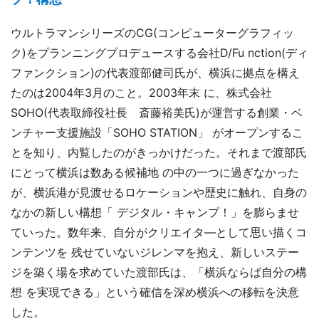
ウルトラマンシリーズのCG(コンピューターグラフィッ
ク)をプランニングプロデュースする会社D/Fu nction(ディ
ファンクション)の代表渡部健司氏が、横浜に拠点を構え
たのは2004年3月のこと。2003年末 に、株式会社
SOHO(代表取締役社長 斎藤裕美氏)が運営する創業・ベ
ンチャー支援施設「SOHO STATION」 がオープンするこ
とを知り、内覧したのがきっかけだった。それまで渡部氏
にとって横浜は数ある候補地 の中の一つに過ぎなかった
が、横浜港が見渡せるロケーションや歴史に触れ、自身の
なかの新しい構想「 デジタル・キャンプ！」を膨らませ
ていった。数年来、自分がクリエイタ―として思い描くコ
ンテンツを 残せていないジレンマを抱え、新しいステー
ジを築く場を求めていた渡部氏は、「横浜ならば自分の構
想 を実現できる」という確信を深め横浜への移転を決意
した。