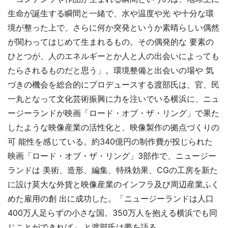
生命が誕生する瞬間と一緒で、水や温度や光 や十分な環
境が整った上で、さらに何か突発というか素晴らしい偶然
が関わってはじめて生まれるもの。その偶発的な 要素の
ひとつが、人のエネルギーとか人と人の出会いによっても
たらされるものだと思う」。環境整備と出会いの場や 気
づきの機会を総合的にプロデュースする渡部氏は、官、民
一丸となって文化芸術振興に力を注いでいる横浜に、ニュ
ージーランドが映画「ロード・オブ・ザ・リング」で果た
したような映像産業の活性化と、映像製作の拠点づくりの
可 能性を感じている。約340億円の制作費が投じられた
映画「ロード・オブ・ザ・リング」3部作で、ニュージー
ランドは 美術、造形、編集、特殊効果、CGの工房を新た
に設け莫大な外貨と映像産業のインフラ及び周辺産業ふく
めた雇用の創 出に成功した。「ニュージーランドは人口
400万人足らずの小さな国。350万人を抱える横浜でも同
じことができれば」 と渡部氏は夢を語る。