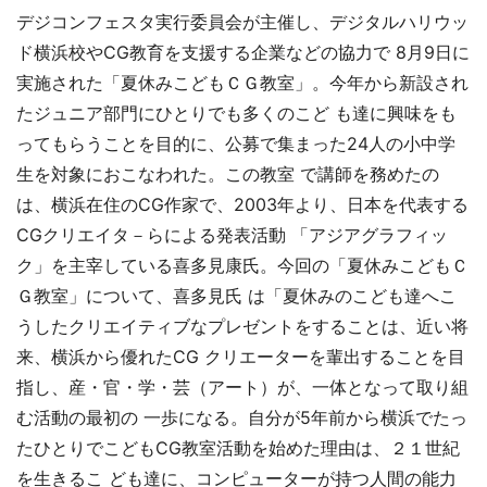
デジコンフェスタ実行委員会が主催し、デジタルハリウッ
ド横浜校やCG教育を支援する企業などの協力で 8月9日に
実施された「夏休みこどもＣＧ教室」。今年から新設され
たジュニア部門にひとりでも多くのこど も達に興味をも
ってもらうことを目的に、公募で集まった24人の小中学
生を対象におこなわれた。この教室 で講師を務めたの
は、横浜在住のCG作家で、2003年より、日本を代表する
CGクリエイタ－らによる発表活動 「アジアグラフィッ
ク」を主宰している喜多見康氏。今回の「夏休みこどもＣ
Ｇ教室」について、喜多見氏 は「夏休みのこども達へこ
うしたクリエイティブなプレゼントをすることは、近い将
来、横浜から優れたCG クリエーターを輩出することを目
指し、産・官・学・芸（アート）が、一体となって取り組
む活動の最初の 一歩になる。自分が5年前から横浜でたっ
たひとりでこどもCG教室活動を始めた理由は、２１世紀
を生きるこ ども達に、コンピューターが持つ人間の能力