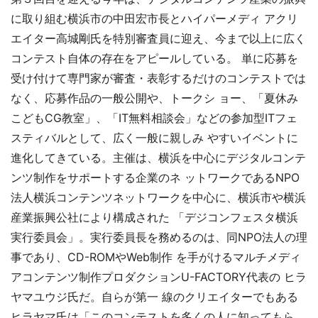
に取り組む横浜市の中田宏市長とハイパーメディ アクリ
エイター高城剛氏を特別審査員に迎え、今まで以上に広く
コンテスト自体の存在をアピールしている。 単に応募を
受け付けて専門家が審査・表彰するだけのコンテストでは
なく、応募作品の一般公開や、トークシ ョー、「夏休み
こどもCG教室」、「IT無料相談会」などの参加型ITフェ
スティバルとして、広く一般に親しみ やすいイベントに
進化してきている。主催は、横浜を中心にデジタルコンテ
ンツ制作をサポートする企業のネ ットワークであるNPO
法人横浜コンテンツネットワークを中心に、横浜市や横浜
産業振興公社により構成された 「デジコンフェスタ横浜
実行委員会」。実行委員長を務めるのは、同NPO法人の理
事であり、CD-ROMやWeb制作 を手がけるマルチメディ
アコンテンツ制作プロダクションU-FACTORY代表の ヒラ
ヤマユウジ氏だ。自らが第一 線のクリエイターでもある
ヒラヤマ氏は「このコンテストを多くの人に知ってもら