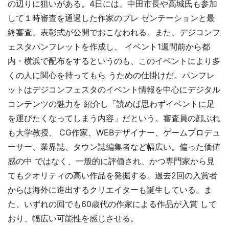
の辺りに狙いがある。4日には、中田市長や高城氏も参加
して１時審査を通過した作家のプレ ゼンテーションと最
終審査、表彰式が公開でおこなわれる。また、デジコンフ
ェスタパンフレットを作成し、 イベント1週間前から都
内・横浜で配布をするというのも、このイベントにより多
くの人に関心を持ってもら うための仕掛けだ。パンフレ
ットはデジコンフェスタのイベント情報を中心にデジタル
コンテンツの魅力を 紹介し「読めば思わずイベントに足
を運びたくなってしまう内容」だという。審査員の顔ぶれ
も大学教授、 CG作家、WEBデザイナー、ゲームプロデュ
ーサー、業界誌、タウン誌編集者など幅広い。偏った価値
感の中 ではなく、一般的に評価され、かつ専門家から見
てもクオリティの高い作品を発掘する。過去2回の入賞者
からは海外に進出するクリエイターも誕生している。ま
た、いずれの回でも60歳代の作家による作品が入賞 して
おり、幅広い可能性を感じさせる。