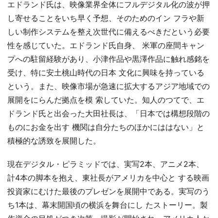
エドランド氏は、映像業界全体にフルデジタル化の波が押
し寄せることをいち早く予想、そのためのイン フラや新
しい制作システムを整え次世代に備えるべきだという必要
性を感じていた。エドランド氏自身、 米軍の座間キャン
プへの駐留経験があり、小津作品や黒澤作品に触れ感銘を
受け、特に安土桃山時代の日本 文化に興味を持っている
という。また、映像市場が急速に拡大するアジア地域での
展開をにらんだ拠点を模 索していた。知人のつてで、エ
ドランド氏と出会った大田社長は、「日本では構想段階の
ものにお金を出す 機関は自分たちのほかにははない」と
積極的な誘致を展開した。
現在デジタル・ピラミッドでは、実写2本、アニメ2本、
計4本の脚本を抱え、東社長がアメリカを中心と する映画
投資家にむけた最後のプレゼンを展開中である。実写のう
ち1本は、幕末開国頃の横浜を舞台にし たストーリー。製