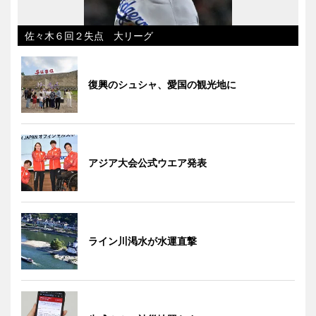
佐々木６回２失点 大リーグ
復興のシュシャ、愛国の観光地に
アジア大会公式ウエア発表
ライン川渇水が水運直撃