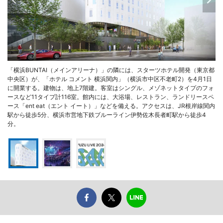
「横浜BUNTAI（メインアリーナ）」の隣には、スターツホテル開発（東京都
中央区）が、「ホテル コメント 横浜関内」（横浜市中区不老町2）を4月1日
に開業する。建物は、地上7階建。客室はシングル、メゾネットタイプのフォ
ースなど11タイプ計116室。館内には、大浴場、レストラン、ランドリースペ
ース「ent eat（エント イート）」などを備える。アクセスは、JR根岸線関内
駅から徒歩5分、横浜市営地下鉄ブルーライン伊勢佐木長者町駅から徒歩4
分。