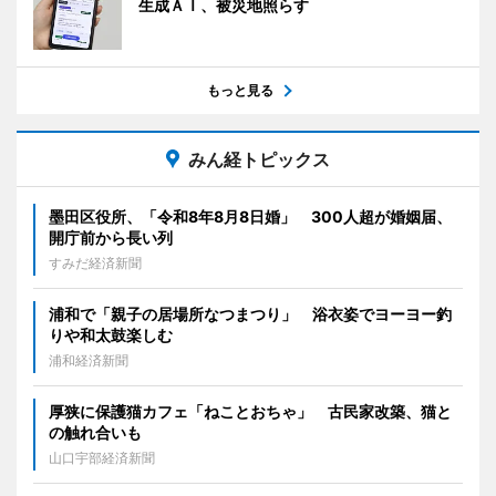
生成ＡＩ、被災地照らす
もっと見る
みん経トピックス
墨田区役所、「令和8年8月8日婚」 300人超が婚姻届、
開庁前から長い列
すみだ経済新聞
浦和で「親子の居場所なつまつり」 浴衣姿でヨーヨー釣
りや和太鼓楽しむ
浦和経済新聞
厚狭に保護猫カフェ「ねことおちゃ」 古民家改築、猫と
の触れ合いも
山口宇部経済新聞