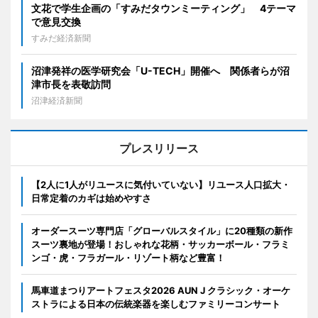
文花で学生企画の「すみだタウンミーティング」 4テーマ
で意見交換
すみだ経済新聞
沼津発祥の医学研究会「U-TECH」開催へ 関係者らが沼
津市長を表敬訪問
沼津経済新聞
プレスリリース
【2人に1人がリユースに気付いていない】リユース人口拡大・
日常定着のカギは始めやすさ
オーダースーツ専門店「グローバルスタイル」に20種類の新作
スーツ裏地が登場！おしゃれな花柄・サッカーボール・フラミ
ンゴ・虎・フラガール・リゾート柄など豊富！
馬車道まつりアートフェスタ2026 AUN J クラシック・オーケ
ストラによる日本の伝統楽器を楽しむファミリーコンサート