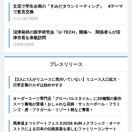
文花で学生企画の「すみだタウンミーティング」 4テーマ
で意見交換
すみだ経済新聞
沼津発祥の医学研究会「U-TECH」開催へ 関係者らが沼
津市長を表敬訪問
沼津経済新聞
プレスリリース
【2人に1人がリユースに気付いていない】リユース人口拡大・
日常定着のカギは始めやすさ
オーダースーツ専門店「グローバルスタイル」に20種類の新作
スーツ裏地が登場！おしゃれな花柄・サッカーボール・フラミ
ンゴ・虎・フラガール・リゾート柄など豊富！
馬車道まつりアートフェスタ2026 AUN J クラシック・オーケ
ストラによる日本の伝統楽器を楽しむファミリーコンサート