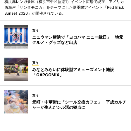
横浜赤レンガ倉庫（横浜市中区新港1）イベント広場で現在、アメリカ
西海岸「サンタモニカ」をテーマにした夏季限定イベント「Red Brick
Sunset 2026」が開催されている。
買う
ニュウマン横浜で「ヨコハマ ニュー縁日」 地元
グルメ・グッズなど出店
買う
みなとみらいに体験型アミューズメント施設
「CAPCOMIX」
買う
元町・中華街に「シール交換カフェ」 平成カルチ
ャーが生んだシル活の拠点に