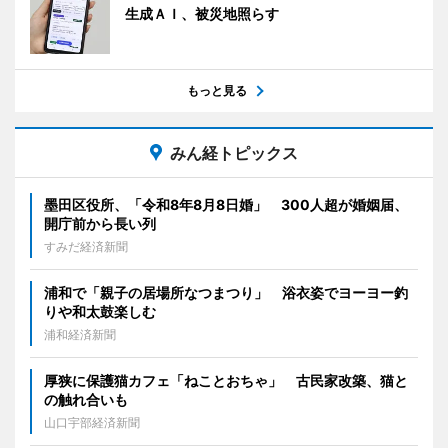
生成ＡＩ、被災地照らす
もっと見る
みん経トピックス
墨田区役所、「令和8年8月8日婚」 300人超が婚姻届、
開庁前から長い列
すみだ経済新聞
浦和で「親子の居場所なつまつり」 浴衣姿でヨーヨー釣
りや和太鼓楽しむ
浦和経済新聞
厚狭に保護猫カフェ「ねことおちゃ」 古民家改築、猫と
の触れ合いも
山口宇部経済新聞