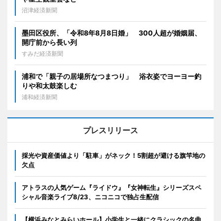
沼津経済新聞
墨田区役所、「令和8年8月8日婚」 300人超が婚姻届、
開庁前から長い列
すみだ経済新聞
浦和で「親子の居場所なつまつり」 浴衣姿でヨーヨー釣
りや和太鼓楽しむ
浦和経済新聞
プレスリリース
採光や資産価値より「駐車」がネック！5割超が避ける旗竿地の
欠点
アトラスの人気ゲーム『ライドウ』『女神転生』シリーズスペ
シャル音楽ライブ8/23、ニコニコで独占生配信
【横浜みなとみらいホール】小学生と一緒にクラシックの名曲