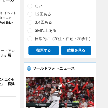
ない
1）イベント
1.2回ある
タモニカ」
3.4回ある
 Brick
5回以上ある
日常的に（在住・在勤・在学中）
投票する
結果を見る
リー・アン
イル」展
ワールドフォトニュース
ズとエクセ
決」 横浜