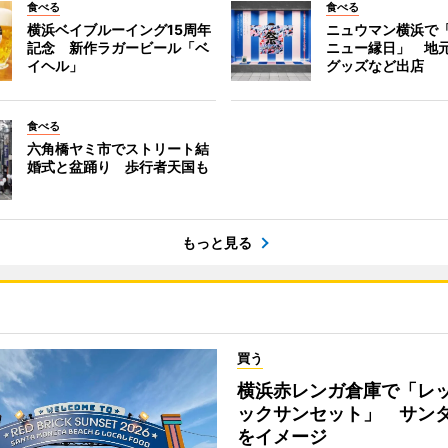
食べる
食べる
横浜ベイブルーイング15周年
ニュウマン横浜で
記念 新作ラガービール「ベ
ニュー縁日」 地
イヘル」
グッズなど出店
食べる
六角橋ヤミ市でストリート結
婚式と盆踊り 歩行者天国も
もっと見る
買う
横浜赤レンガ倉庫で「レ
ックサンセット」 サン
をイメージ