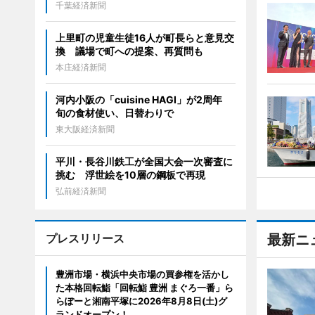
千葉経済新聞
上里町の児童生徒16人が町長らと意見交
換 議場で町への提案、再質問も
本庄経済新聞
河内小阪の「cuisine HAGI」が2周年
旬の食材使い、日替わりで
東大阪経済新聞
平川・長谷川鉄工が全国大会一次審査に
挑む 浮世絵を10層の鋼板で再現
弘前経済新聞
プレスリリース
最新ニ
豊洲市場・横浜中央市場の買参権を活かし
た本格回転鮨「回転鮨 豊洲 まぐろ一番」ら
らぽーと湘南平塚に2026年8月8日(土)グ
ランドオープン！