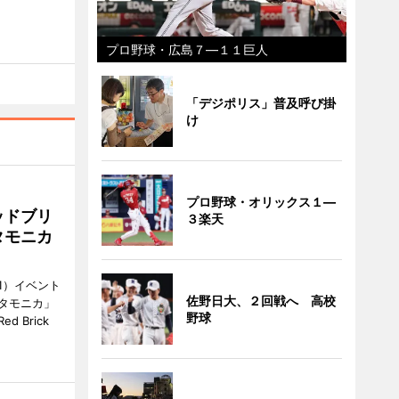
プロ野球・広島７―１１巨人
「デジポリス」普及呼び掛
け
プロ野球・オリックス１―
ッドブリ
３楽天
タモニカ
1）イベント
佐野日大、２回戦へ 高校
タモニカ」
野球
 Brick