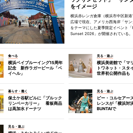
をイメージ
横浜赤レンガ倉庫（横浜市中区新港
広場で現在、アメリカ西海岸「サン
をテーマにした夏季限定イベント「Red
Sunset 2026」が開催されている。
食べる
見る・遊ぶ
横浜ベイブルーイング15周年
横浜美術館で「マ
記念 新作ラガービール「ベ
トワネット・スタ
イヘル」
世界初公開作品も
暮らす・働く
見る・遊ぶ
保土ケ谷駅ビルに「ブルック
ビー・コルセアー
リンベーカリー」 看板商品
レンスが「横浜対
は高加水ドーナツ
BUNTAIで
見る・遊ぶ