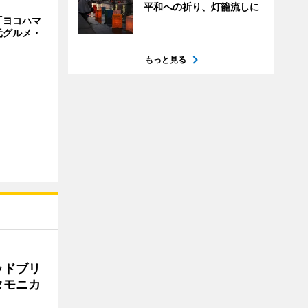
平和への祈り、灯籠流しに
「ヨコハマ
元グルメ・
もっと見る
ッドブリ
タモニカ