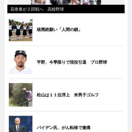
花巻東が２回戦へ 高校野球
核廃絶願い「人間の鎖」
平野、今季限りで現役引退 プロ野球
松山は１１位浮上 米男子ゴルフ
バイデン氏、がん転移で激痛