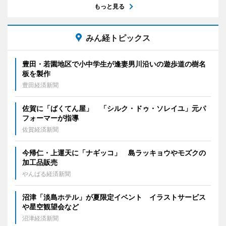
もっと見る
みん経トピックス
豊田・若園地区で小中学生が逢妻男川沿いの遊歩道の樹名
板を製作
豊田経済新聞
佐賀に「ばくてん屋」 「シルク・ドゥ・ソレイユ」元パ
フォーマーが指導
佐賀経済新聞
今帰仁・上運天に「ナギッコ」 島ラッキョウやモズクの
加工品販売
やんばる経済新聞
沼津「淡島ホテル」が夏限定イベント イラストサービス
や星空観望会など
沼津経済新聞