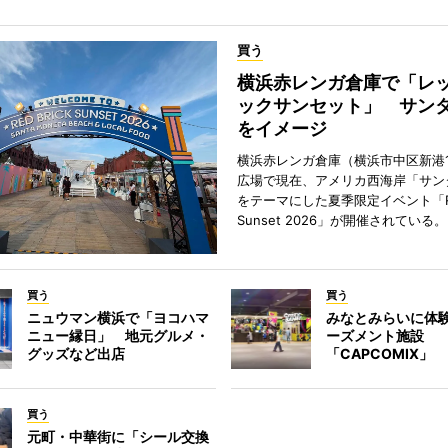
買う
横浜赤レンガ倉庫で「レ
ックサンセット」 サン
をイメージ
横浜赤レンガ倉庫（横浜市中区新港
広場で現在、アメリカ西海岸「サン
をテーマにした夏季限定イベント「Red
Sunset 2026」が開催されている。
買う
買う
ニュウマン横浜で「ヨコハマ
みなとみらいに体
ニュー縁日」 地元グルメ・
ーズメント施設
グッズなど出店
「CAPCOMIX」
買う
元町・中華街に「シール交換