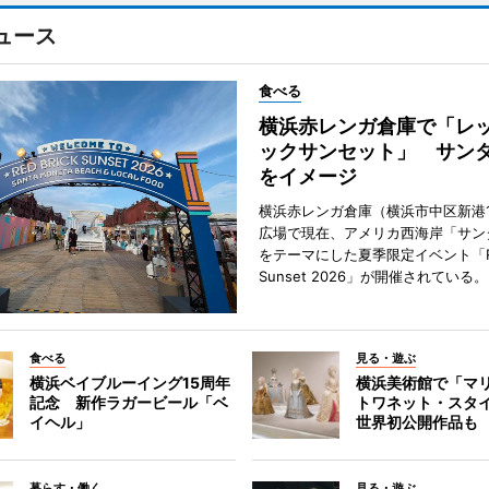
ュース
食べる
横浜赤レンガ倉庫で「レ
ックサンセット」 サン
をイメージ
横浜赤レンガ倉庫（横浜市中区新港
広場で現在、アメリカ西海岸「サン
をテーマにした夏季限定イベント「Red
Sunset 2026」が開催されている。
食べる
見る・遊ぶ
横浜ベイブルーイング15周年
横浜美術館で「マ
記念 新作ラガービール「ベ
トワネット・スタ
イヘル」
世界初公開作品も
暮らす・働く
見る・遊ぶ