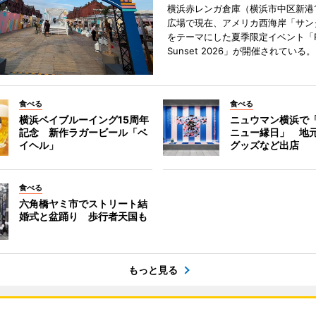
横浜赤レンガ倉庫（横浜市中区新港
広場で現在、アメリカ西海岸「サン
をテーマにした夏季限定イベント「Red
Sunset 2026」が開催されている。
食べる
食べる
横浜ベイブルーイング15周年
ニュウマン横浜で
記念 新作ラガービール「ベ
ニュー縁日」 地
イヘル」
グッズなど出店
食べる
六角橋ヤミ市でストリート結
婚式と盆踊り 歩行者天国も
もっと見る