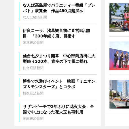
なんば高島屋でバラエティー番組「プレ
バト」展覧会 作品450点超展示
なんば経済新聞
伊良コーラ、浅草観音前に直営5店舗
目 「300年続く店」目指す
浅草経済新聞
仙台七夕まつり開幕 中心部商店街に大
型飾り300本、青空の下で風に揺れ
仙台経済新聞
博多で水遊びイベント 映画「ミニオン
ズ＆モンスターズ」とコラボ
博多経済新聞
サザンビーチで2年ぶりに花火大会 全
国で中止になった花火玉も再利用
湘南経済新聞