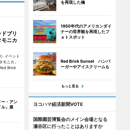
を再現した橋
1950年代のアメリカンダイ
ナーの世界観を再現したフ
ッドブリ
ォトスポット
タモニカ
1）イベント
Red Brick Sunset ハンバ
タモニカ」
ーガーやアイスクリームも
 Brick
もっと見る
リー・アン
ヨコハマ経済新聞VOTE
イル」展
国際園芸博覧会のメイン会場となる
瀬谷区に行ったことはありますか