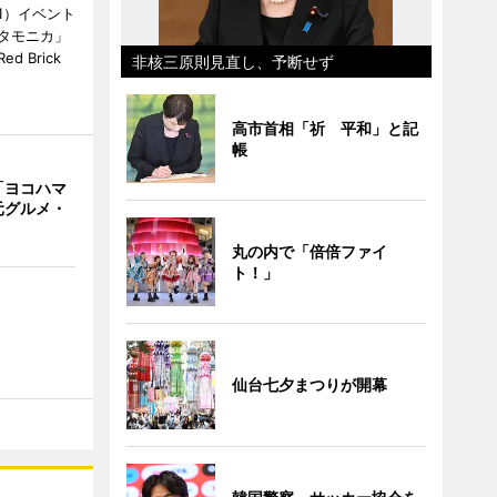
1）イベント
タモニカ」
 Brick
非核三原則見直し、予断せず
高市首相「祈 平和」と記
帳
「ヨコハマ
元グルメ・
丸の内で「倍倍ファイ
ト！」
仙台七夕まつりが開幕