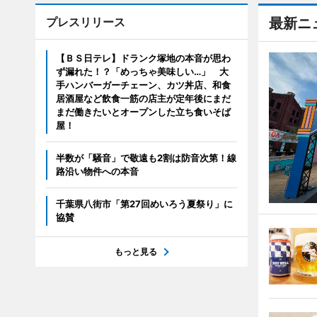
プレスリリース
最新ニ
【ＢＳ日テレ】ドランク塚地の本音が思わ
ず漏れた！？「めっちゃ美味しい…」 大
手ハンバーガーチェーン、カツ丼店、和食
居酒屋など飲食一筋の店主が定年後にまだ
まだ働きたいとオープンした立ち食いそば
屋！
半数が「騒音」で敬遠も2割は防音次第！線
路沿い物件への本音
千葉県八街市「第27回めいろう夏祭り」に
協賛
もっと見る