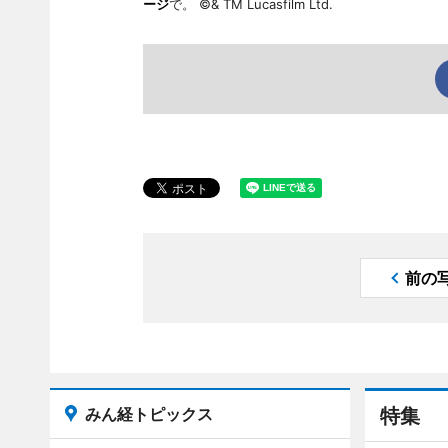
ージ
で。 ©& TM Lucasfilm Ltd.
前の
みん経トピックス
特集