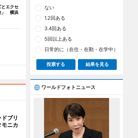
ズとエクセ
ない
決」 横浜
1.2回ある
3.4回ある
5回以上ある
日常的に（在住・在勤・在学中）
投票する
結果を見る
ワールドフォトニュース
ッドブリ
タモニカ