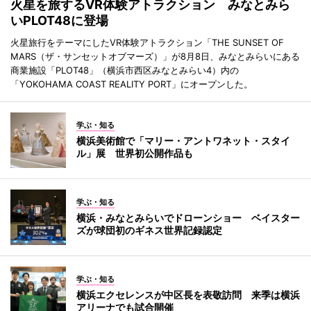
火星を旅するVR体験アトラクション みなとみら
いPLOT48に登場
火星旅行をテーマにしたVR体験アトラクション「THE SUNSET OF
MARS（ザ・サンセットオブマーズ）」が8月8日、みなとみらいにある
商業施設「PLOT48」（横浜市西区みなとみらい4）内の
「YOKOHAMA COAST REALITY PORT」にオープンした。
学ぶ・知る
横浜美術館で「マリー・アントワネット・スタイ
ル」展 世界初公開作品も
学ぶ・知る
横浜・みなとみらいでドローンショー ベイスター
ズが球団初のギネス世界記録認定
学ぶ・知る
横浜エクセレンスが中区長を表敬訪問 来季は横浜
アリーナでも試合開催