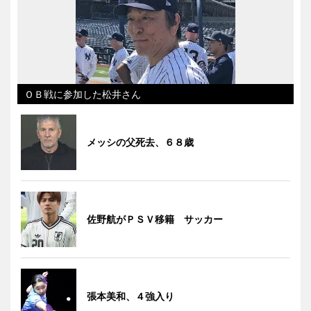
ＯＢ戦に参加した松井さん
メッシの父死去、６８歳
佐野航がＰＳＶ移籍 サッカー
張本美和、４強入り