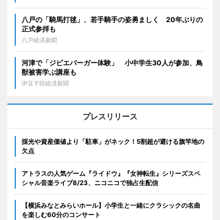
八戸の「騎馬打毬」、若手騎手の姿勇ましく 20年ぶりの
正式参拝も
八戸経済新聞
河津で「ジビエバーガー体験」 小中学生30人が参加、鳥
獣被害学ぶ講座も
伊豆下田経済新聞
プレスリリース
採光や資産価値より「駐車」がネック！5割超が避ける旗竿地の
欠点
アトラスの人気ゲーム『ライドウ』『女神転生』シリーズスペ
シャル音楽ライブ8/23、ニコニコで独占生配信
【横浜みなとみらいホール】小学生と一緒にクラシックの名曲
を楽しむ60分のコンサート