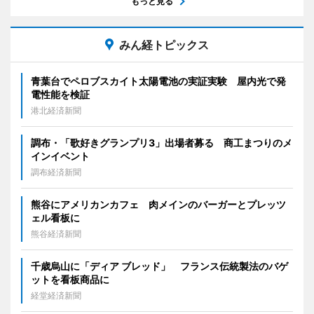
もっと見る
みん経トピックス
青葉台でペロブスカイト太陽電池の実証実験 屋内光で発
電性能を検証
港北経済新聞
調布・「歌好きグランプリ3」出場者募る 商工まつりのメ
インイベント
調布経済新聞
熊谷にアメリカンカフェ 肉メインのバーガーとプレッツ
ェル看板に
熊谷経済新聞
千歳烏山に「ディア ブレッド」 フランス伝統製法のバゲ
ットを看板商品に
経堂経済新聞