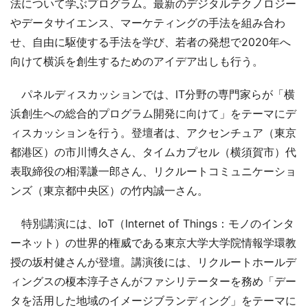
法について学ぶプログラム。最新のデジタルテクノロジー
やデータサイエンス、マーケティングの手法を組み合わ
せ、自由に駆使する手法を学び、若者の発想で2020年へ
向けて横浜を創生するためのアイデア出しも行う。
パネルディスカッションでは、IT分野の専門家らが「横
浜創生への総合的プログラム開発に向けて」をテーマにデ
ィスカッションを行う。登壇者は、アクセンチュア（東京
都港区）の市川博久さん、タイムカプセル（横須賀市）代
表取締役の相澤謙一郎さん、リクルートコミュニケーショ
ンズ（東京都中央区）の竹内誠一さん。
特別講演には、IoT（Internet of Things：モノのインタ
ーネット）の世界的権威である東京大学大学院情報学環教
授の坂村健さんが登壇。講演後には、リクルートホールデ
ィングスの榎本淳子さんがファシリテーターを務め「デー
タを活用した地域のイメージブランディング」をテーマに