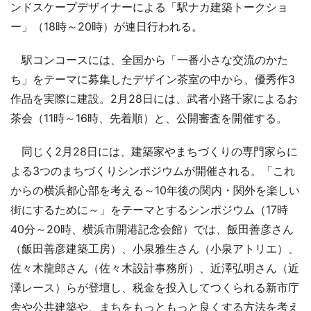
ンドスケープデザイナーによる「駅ナカ建築トークショ
ー」（18時～20時）が連日行われる。
駅コンコースには、全国から「一番小さな交流のかた
ち」をテーマに募集したデザイン茶室の中から、優秀作3
作品を実際に建設。2月28日には、武者小路千家によるお
茶会（11時～16時、先着順）と、公開審査を開催する。
同じく2月28日には、建築家やまちづくりの専門家らに
よる3つのまちづくりシンポジウムが開催される。「これ
からの横浜都心部を考える～10年後の関内・関外を楽しい
街にするために～」をテーマとするシンポジウム（17時
40分～20時、横浜市開港記念会館）では、飯田善彦さん
（飯田善彦建築工房）、小泉雅生さん（小泉アトリエ）、
佐々木龍郎さん（佐々木設計事務所）、近澤弘明さん（近
澤レース）らが登壇し、税金を投入してつくられる新市庁
舎や公共建築や、まちをもっともっと良くする方法を考え