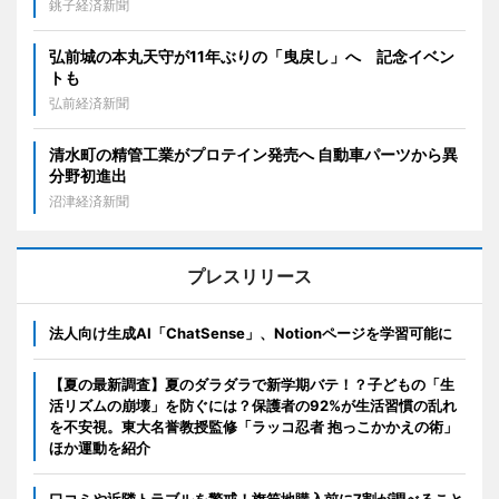
銚子経済新聞
弘前城の本丸天守が11年ぶりの「曳戻し」へ 記念イベン
トも
弘前経済新聞
清水町の精管工業がプロテイン発売へ 自動車パーツから異
分野初進出
沼津経済新聞
プレスリリース
法人向け生成AI「ChatSense」、Notionページを学習可能に
【夏の最新調査】夏のダラダラで新学期バテ！？子どもの「生
活リズムの崩壊」を防ぐには？保護者の92%が生活習慣の乱れ
を不安視。東大名誉教授監修「ラッコ忍者 抱っこかかえの術」
ほか運動を紹介
口コミや近隣トラブルを警戒！旗竿地購入前に7割が調べること