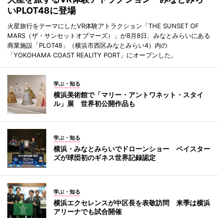
いPLOT48に登場
火星旅行をテーマにしたVR体験アトラクション「THE SUNSET OF
MARS（ザ・サンセットオブマーズ）」が8月8日、みなとみらいにある
商業施設「PLOT48」（横浜市西区みなとみらい4）内の
「YOKOHAMA COAST REALITY PORT」にオープンした。
学ぶ・知る
横浜美術館で「マリー・アントワネット・スタイ
ル」展 世界初公開作品も
学ぶ・知る
横浜・みなとみらいでドローンショー ベイスター
ズが球団初のギネス世界記録認定
学ぶ・知る
横浜エクセレンスが中区長を表敬訪問 来季は横浜
アリーナでも試合開催