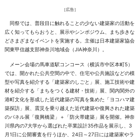
［広告］
同祭では、普段目に触れることの少ない建築家の活動を
広く知ってもらおうと、展示やシンポジウム、まち歩きな
どさまざまなイベントを実施する。主催は日本建築家協会
関東甲信越支部神奈川地域会（JIA神奈川）。
メーン会場の馬車道駅コンコース（横浜市中区本町5）
では、開かれた公共空間の中で、住宅や公共施設などの模
型や写真を紹介する「建築家のしごと」展、施工技術や建
材を紹介する「まちをつくる建材・技術」展、関内関外の
港町文化を形成した近代建築の写真を集めた「ヨコハマ建
築探訪」展、震災を乗り越えた近代建築や復興された建築
のパネル展「復興橋梁」＋「防火帯建築」展を開催。神奈
川県内の7大学から選ばれた卒業設計35作品を展示し、3
月1日に公開審査を行うほか、24日～27日には建築家やラ