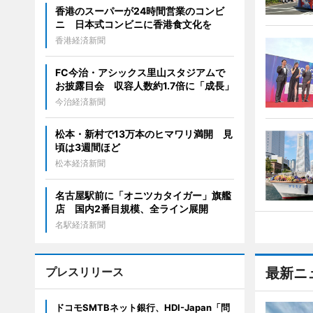
香港のスーパーが24時間営業のコンビ
ニ 日本式コンビニに香港食文化を
香港経済新聞
FC今治・アシックス里山スタジアムで
お披露目会 収容人数約1.7倍に「成長」
今治経済新聞
松本・新村で13万本のヒマワリ満開 見
頃は3週間ほど
松本経済新聞
名古屋駅前に「オニツカタイガー」旗艦
店 国内2番目規模、全ライン展開
名駅経済新聞
プレスリリース
最新ニ
ドコモSMTBネット銀行、HDI-Japan「問