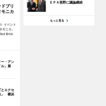
ＥＰＡ視野に議論継続
ッドブリ
タモニカ
もっと見る
1）イベント
タモニカ」
 Brick
リー・アン
イル」展
ズとエクセ
決」 横浜