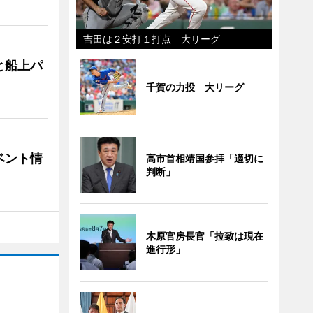
吉田は２安打１打点 大リーグ
と船上パ
千賀の力投 大リーグ
ベント情
高市首相靖国参拝「適切に
判断」
木原官房長官「拉致は現在
進行形」