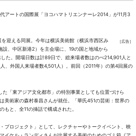
アートの国際展「ヨコハマトリエンナーレ2014」が11月3
回展を迎える同展。今年は横浜美術館（横浜市西区み
［広告］
施設、中区新港2）を主会場に、19の国と地域から
た。開場日数は計89日で、総来場者数はのべ214,901人と
人、外国人来場者数4,501人）。前回（2011年）の第4回展の
した「東アジア文化都市」の特別事業としても位置づけら
は美術家の森村泰昌さんが就任。「華氏451の芸術：世界の
のもと、全11の挿話で構成された。
・プロジェクト」として、レクチャーやトークイベント、映
マイケル・ランディさんが出展する美術のためのゴミ箱《ア