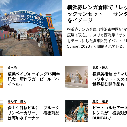
横浜赤レンガ倉庫で「レ
ックサンセット」 サン
をイメージ
横浜赤レンガ倉庫（横浜市中区新港
広場で現在、アメリカ西海岸「サン
をテーマにした夏季限定イベント「Red
Sunset 2026」が開催されている。
食べる
見る・遊ぶ
横浜ベイブルーイング15周年
横浜美術館で「マ
記念 新作ラガービール「ベ
トワネット・スタ
イヘル」
世界初公開作品も
暮らす・働く
見る・遊ぶ
保土ケ谷駅ビルに「ブルック
ビー・コルセアー
リンベーカリー」 看板商品
レンスが「横浜対
は高加水ドーナツ
BUNTAIで