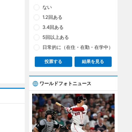
ない
1.2回ある
3.4回ある
5回以上ある
日常的に（在住・在勤・在学中）
投票する
結果を見る
ワールドフォトニュース