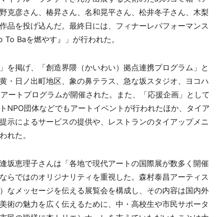
野克彦さん、椿昇さん、名和晃平さん、松井冬子さん、木梨
作品を投げ込んだ。最終日には、フィナーレパフォーマンス
o To Baを燃やす』」が行われた。
」を掲げ、「創造界隈（かいわい）拠点連携プログラム」と
NYK、初黄・日ノ出町地区、象の鼻テラス、急な坂スタジオ、ヨコハ
なアートプログラムが開催された。また、「応援企画」として
トNPO団体などでもアートイベントが行われたほか、タイア
提示によるサービスの提供や、レストランのタイアップメニ
われた。
逢坂恵理子さんは「各地で現代アートの国際展が数多く開催
ならではのオリジナリティを重視した。森村泰昌アーティス
）なメッセージを伝える展覧会を構成し、その内容は国内外
美術の魅力を広く伝えるために、中・高校生や市民サポータ